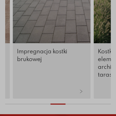
Impregnacja kostki
Kostka
brukowej
elemen
archite
tarasy 