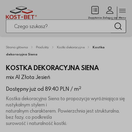
Zamk
(pusty)
Zapytania
Zaloguj się
Menu
Po kliknięciu przycisku fraza zostanie wyszukana
Wysz
Strona główna
Produkty
Kostki dekoracyjne
Kostka
dekoracyjna Siena
KOSTKA DEKORACYJNA SIENA
mix A1 Złota Jesień
2
Dostępny już od 89.40 PLN
/ m
Kostka dekoracyjna Siena to propozycja wyróżniająca się
rustykalnym stylem i
naturalnym charakterem. Powierzchnia jest strukturalna,
bez fazy, co podkreśla
surowość i naturalność kostki.