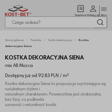
Zamk
(pusty)
Zapytania
Zaloguj się
Menu
Po kliknięciu przycisku fraza zostanie wyszukana
Wysz
Strona główna
Produkty
Kostki dekoracyjne
Kostka
dekoracyjna Siena
KOSTKA DEKORACYJNA SIENA
mix A8 Mocca
2
Dostępny już od 92.83 PLN
/ m
Kostka dekoracyjna Siena to propozycja wyróżniająca się
rustykalnym stylem i
naturalnym charakterem. Powierzchnia jest strukturalna,
bez fazy, co podkreśla
surowość i naturalność kostki.