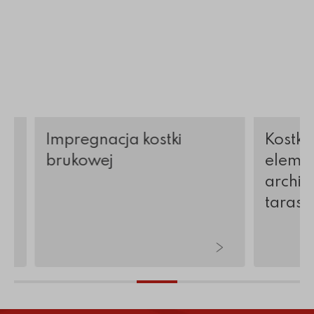
Impregnacja kostki
Kostka
brukowej
elemen
archite
tarasy 