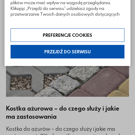
plików może mieć wpływ na wygodę przeglądania.
funkcję estetyczną. Wybierając odpowiednie
Klikając „Przejdź do serwisu” udzielasz zgody na
ogrodzenie, warto postawić na trwałość,
przetwarzanie Twoich danych osobowych dotyczących
funkcjonalność i design, który wpisze się w sty...
Twojej aktywności na naszej stronie. Dane są zbierane w
celach zgodnych z naszą polityką prywatności. Zgoda jest
dobrowolna. Możesz jej odmówić lub ograniczyć jej
Czytaj więcej
o Ogrodzenia
PREFERENCJE COOKIES
zakres klikając w „Preferencje cookies”. W każdej chwili
możesz modyfikować udzielone zgody w zakładce:
informacje i regulaminy — ustawienia cookies.
PRZEJDŹ DO SERWISU
Kostka ażurowa – do czego służy i jakie
ma zastosowania
Kostka do ażurów – do czego służy i jakie ma