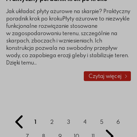
Jak układać płyty ażurowe na skarpie? Praktyczny
poradnik krok po krokuPłyty ażurowe to niezwykle
funkcjonalne rozwiązanie stosowane
w zagospodarowaniu terenu, szczególnie na
skarpach, zboczach i wzniesieniach. Ich
konstrukcja pozwala na swobodny przepływ
wody, co zapobiega erozji gleby i stabilizuje teren.
Dzięki temu...
Czytaj więcej
o Jak układa
1
2
3
4
5
6
7
8
9
10
11