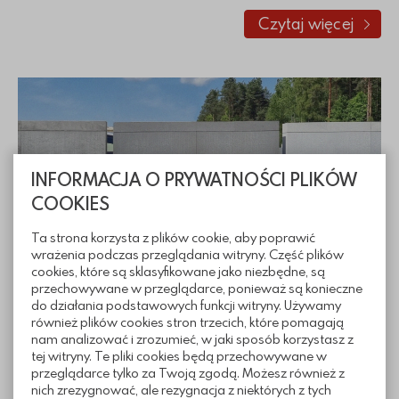
Czytaj więcej
o Dlaczego 
INFORMACJA O PRYWATNOŚCI PLIKÓW
COOKIES
Ta strona korzysta z plików cookie, aby poprawić
Ogrodzenia betonowe w połączeniu
wrażenia podczas przeglądania witryny. Część plików
z innymi materiałami – inspiracje
cookies, które są sklasyfikowane jako niezbędne, są
przechowywane w przeglądarce, ponieważ są konieczne
aranżacyjne
do działania podstawowych funkcji witryny. Używamy
również plików cookies stron trzecich, które pomagają
Ogrodzenia betonowe w połączeniu z innymi
nam analizować i zrozumieć, w jaki sposób korzystasz z
materiałami – inspiracje aranżacyjneOgrodzenie
tej witryny. Te pliki cookies będą przechowywane w
to wizytówka każdej posesji – stanowi nie tylko
przeglądarce tylko za Twoją zgodą. Możesz również z
nich zrezygnować, ale rezygnacja z niektórych z tych
ochronę i granicę działki, ale również pełni istotną