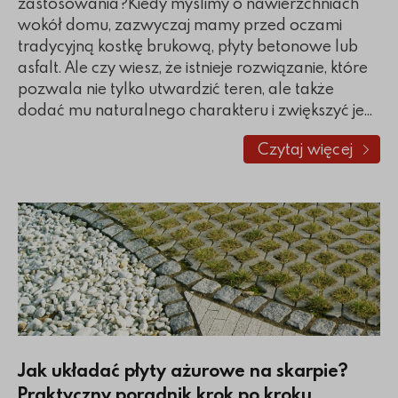
zastosowania?Kiedy myślimy o nawierzchniach
wokół domu, zazwyczaj mamy przed oczami
tradycyjną kostkę brukową, płyty betonowe lub
asfalt. Ale czy wiesz, że istnieje rozwiązanie, które
pozwala nie tylko utwardzić teren, ale także
dodać mu naturalnego charakteru i zwiększyć je...
Czytaj więcej
o Kostka ażu
Jak układać płyty ażurowe na skarpie?
Praktyczny poradnik krok po kroku