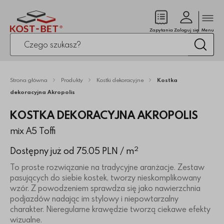
Zamk
(pusty)
Zapytania
Zaloguj się
Menu
Po kliknięciu przycisku fraza zostanie wyszukana
Wysz
Strona główna
Produkty
Kostki dekoracyjne
Kostka
dekoracyjna Akropolis
KOSTKA DEKORACYJNA AKROPOLIS
mix A5 Toffi
2
Dostępny już od 75.05 PLN
/ m
To proste rozwiązanie na tradycyjne aranżacje. Zestaw
pasujących do siebie kostek, tworzy nieskomplikowany
wzór. Z powodzeniem sprawdza się jako nawierzchnia
podjazdów nadając im stylowy i niepowtarzalny
charakter. Nieregularne krawędzie tworzą ciekawe efekty
wizualne.