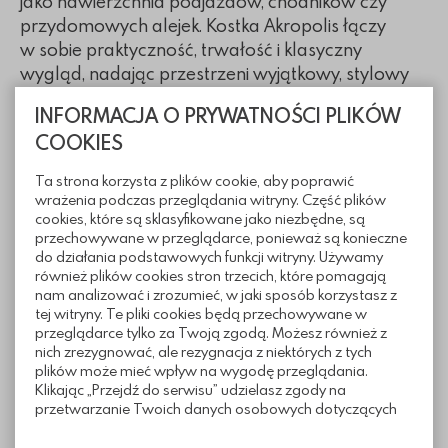
jako nawierzchnia podjazdów, chodników czy
przydomowych alejek. Kostka Akropolis łączy
w sobie praktyczność, trwałość i klasyczny
wygląd, nadając przestrzeni wyjątkowy, stylowy
charakter.
INFORMACJA O PRYWATNOŚCI PLIKÓW
COOKIES
Wymiary
Ta strona korzysta z plików cookie, aby poprawić
wrażenia podczas przeglądania witryny. Część plików
cookies, które są sklasyfikowane jako niezbędne, są
przechowywane w przeglądarce, ponieważ są konieczne
do działania podstawowych funkcji witryny. Używamy
również plików cookies stron trzecich, które pomagają
nam analizować i zrozumieć, w jaki sposób korzystasz z
tej witryny. Te pliki cookies będą przechowywane w
przeglądarce tylko za Twoją zgodą. Możesz również z
nich zrezygnować, ale rezygnacja z niektórych z tych
Informacje techniczne
plików może mieć wpływ na wygodę przeglądania.
Klikając „Przejdź do serwisu” udzielasz zgody na
przetwarzanie Twoich danych osobowych dotyczących
Sposoby ułożenia
Twojej aktywności na naszej stronie. Dane są zbierane w
celach zgodnych z naszą polityką prywatności. Zgoda jest