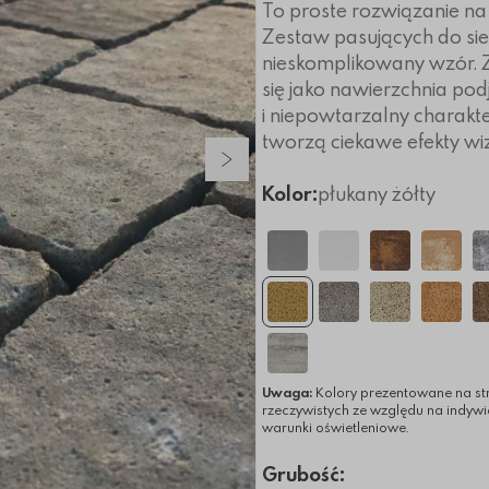
To proste rozwiązanie na
Zestaw pasujących do sie
nieskomplikowany wzór.
się jako nawierzchnia po
i niepowtarzalny charakt
tworzą ciekawe efekty wi
Następny slajd
Kolor:
płukany żółty
Uwaga:
Kolory prezentowane na st
rzeczywistych ze względu na indyw
warunki oświetleniowe.
Grubość: