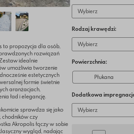
Wybierz
Rodzaj krawędzi:
Wybierz
 to propozycja dla osób,
i sprawdzonych rozwiązań
 Zestaw idealnie
Powierzchnia:
w umożliwia tworzenie
ednocześnie estetycznych
Płukana
wersalnej formie świetnie
nych aranżacjach,
Dodatkowa impregnacj
ia ład i elegancję.
akomicie sprawdza się jako
Wybierz
, chodników czy
tka Akropolis łączy w sobie
 klasyczny wygląd, nadając
Ilość sztuk: