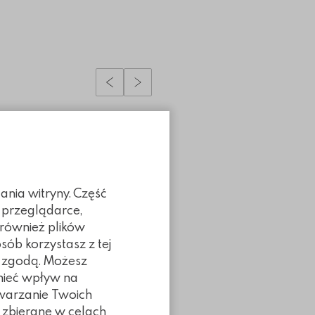
Poprzedni slidy
Następny slidy
ania witryny. Część
 przeglądarce,
 również plików
sób korzystasz z tej
ą zgodą. Możesz
 mieć wpływ na
twarzanie Twoich
 zbierane w celach