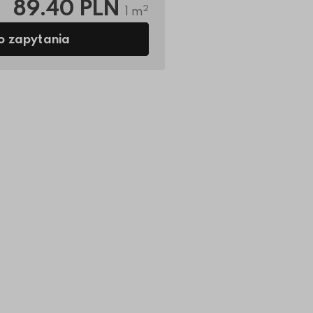
89.40 PLN
2
1 m
o zapytania