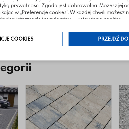
tyką prywatności. Zgoda jest dobrowolna. Możesz jej 
klikając w „Preferencje cookies”. W każdej chwili możes
ładce: informacje i regulaminy — ustawienia cookies.
NCJE COOKIES
PRZEJDŹ DO
tegorii