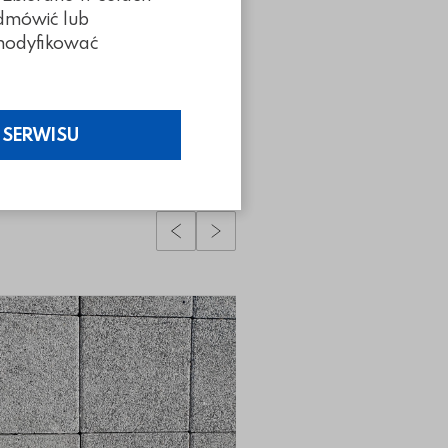
odmówić lub
z modyfikować
 SERWISU
Poprzedni slidy
Następny slidy