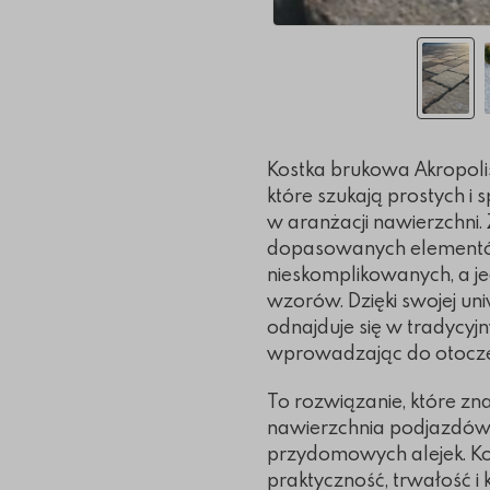
Kostka brukowa Akropolis
które szukają prostych 
w aranżacji nawierzchni.
dopasowanych elementó
nieskomplikowanych, a j
wzorów. Dzięki swojej uni
odnajduje się w tradycyj
wprowadzając do otoczen
To rozwiązanie, które zn
nawierzchnia podjazdów
przydomowych alejek. Kos
praktyczność, trwałość i