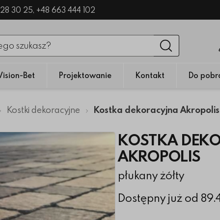
328 30 25,
+48 663 444 102
nięciu przycisku fraza zostanie wyszukana
Wyszukaj
Vision-Bet
Projektowanie
Kontakt
Do pobr
Kostki dekoracyjne
Kostka dekoracyjna Akropolis
KOSTKA DEK
AKROPOLIS
płukany żółty
Dostępny już od 89