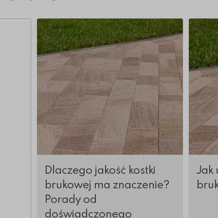
Więcej o Dlaczego jakość kostki brukowej m
Więcej 
Dlaczego jakość kostki
Jak 
brukowej ma znaczenie?
bru
Porady od
doświadczonego