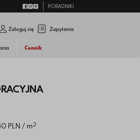
PORADNIKI
Facebook
Instagram
Pinterest
Zaloguj się
Zapytania
Zamknij p
(pusty)
ania
Cennik
ORACYJNA
2
.40 PLN
/ m