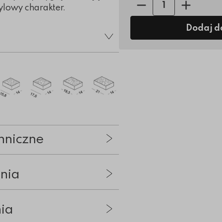
tylowy charakter.
Dodaj d
hniczne
nia
nia