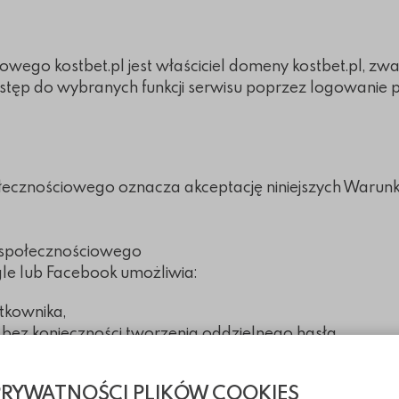
wego kostbet.pl jest właściciel domeny kostbet.pl, zw
tęp do wybranych funkcji serwisu poprzez logowanie pr
łecznościowego oznacza akceptację niniejszych Warunk
a społecznościowego
e lub Facebook umożliwia:
tkownika,
 bez konieczności tworzenia oddzielnego hasła,
h po zalogowaniu.
PRYWATNOŚCI PLIKÓW COOKIES
oże uzyskać dostęp wyłącznie do podstawowych dany