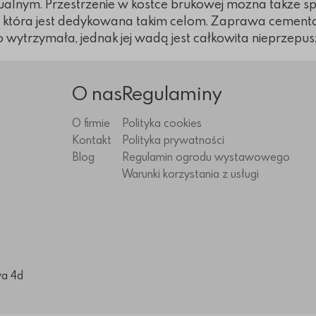
alnym. Przestrzenie w kostce brukowej można także 
 która jest dedykowana takim celom. Zaprawa cemento
wytrzymała, jednak jej wadą jest całkowita nieprzepu
O nas
Regulaminy
O firmie
Polityka cookies
Kontakt
Polityka prywatności
Blog
Regulamin ogrodu wystawowego
Warunki korzystania z usługi
wa 4d