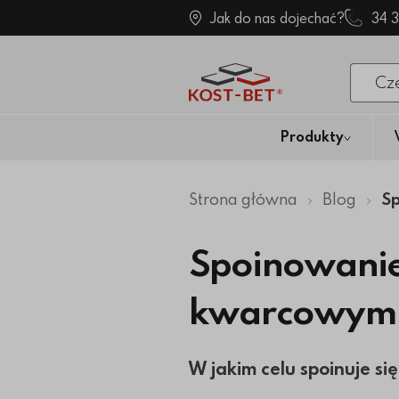
Jak do nas dojechać?
34 
Po klik
Produkty
Strona główna
Blog
Sp
Spoinowanie
kwarcowym
W jakim celu spoinuje si