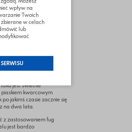
ą zgodą. Możesz
 mieć wpływ na
twarzanie Twoich
 zbierane w celach
 stosowany w budownictwie,
odmówić lub
two, wyrób szkła,
z modyfikować
ionka SiO2. Piasek jest
dację od 0,05 do 2 mm. Suchy
 SERWISU
sku jest najstarszą metodą
najprostsza metoda,
brukowej należy uczyć piasku
taka jest świetnie
ie piaskiem kwarcowym
po jakimś czasie zacznie się
z na dwa lata.
bić z zastosowaniem fug
elu jest bardzo