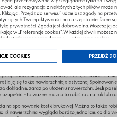
kies będą przechowywane w przeglądarce tylko za Twoj
nować, ale rezygnacja z niektórych z tych plików może
iem kwarcowym?
Klikając „Przejdź do serwisu” udzielasz zgody na prze
czących Twojej aktywności na naszej stronie. Dane są
 bardzo uniwersalny, o wielu zastosowaniach, szeroko
tyką prywatności. Zgoda jest dobrowolna. Możesz jej 
. Poza tym bez piasku trudno wyobrazić sobie ogrodnic
klikając w „Preferencje cookies”. W każdej chwili możes
dziedzin. Głównym składnikiem takiego piasku jest krzem
ładce: informacje i regulaminy — ustawienia cookies.
ą skałą osadową, a jego drobinki mają najczęściej gra
 się do wypełniania spoin w kostce brukowej.
NCJE COOKIES
PRZEJDŹ DO
nować piaskiem kwarcowym? Spoinowanie z użyciem pia
ardzo uniwersalną i wciąż powszechnie stosowaną. To 
100% spełniająca swoją funkcję. Do spoinowania kostki 
go. Spoinowanie piaskiem ma tę zaletę, iż nawierzchnia 
reśla ją się także nawierzchnią elastyczną. Spoinowan
dokładnie, zaraz po ułożeniu nawierzchni. Jeśli piasek 
 uzupełnić – to ważne, można to robić raz na rok lub ra
oda na spoinowanie kostki brukowej. Można to także ro
a, iż nawierzchnia wygląda bardzo jednolicie, co dla wi