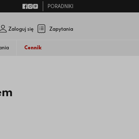
PORADNIKI
Facebook
Instagram
Pinterest
Zaloguj się
Zapytania
Zamknij p
(pusty)
ania
Cennik
iem