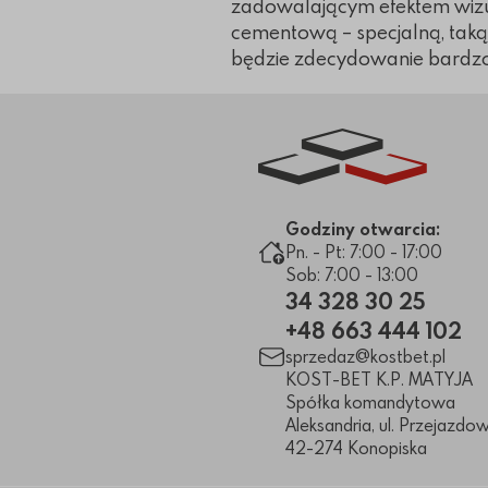
zadowalającym efektem wizu
cementową – specjalną, taką
będzie zdecydowanie bardzo 
Link do strony głównej
Godziny otwarcia:
Pn. - Pt: 7:00 - 17:00
Sob: 7:00 - 13:00
34 328 30 25
+48 663 444 102
sprzedaz@kostbet.pl
KOST-BET K.P. MATYJA
Spółka komandytowa
Aleksandria, ul. Przejazdo
42-274
Konopiska