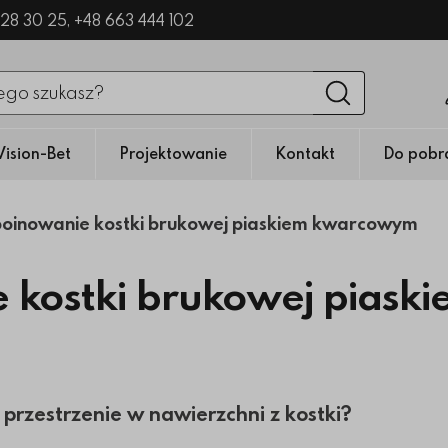
328 30 25,
+48 663 444 102
nięciu przycisku fraza zostanie wyszukana
Wyszukaj
Vision-Bet
Projektowanie
Kontakt
Do pobr
oinowanie kostki brukowej piaskiem kwarcowym
 kostki brukowej piask
ę przestrzenie w nawierzchni z kostki?