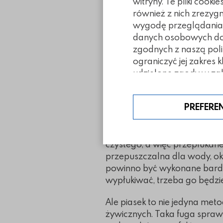
witryny. Te pliki coo
również z nich zrezyg
Kiedy spoinować piask
wygodę przeglądania. 
danych osobowych doty
Piasek kwarcowy to materiał
zgodnych z naszą poli
także w budowie nawierzchni
ograniczyć jej zakres 
dekoratorstwo i wiele innych 
udzielone zgody w zak
niczym innym jak rozdrobnion
piasek kwarcowy wykorzystuje
PREFERE
Dlaczego kostkę warto spoi
spoinowania, jednocześnie b
jednocześnie wytrzymała i w 
czystego, a więc przepłukane
przepuszczalna dla wody, ok
powinno być wykonane bardzo 
wypłukiwać, trzeba go będzie
Ale piasek to nie jedyna met
żywicznych. Taka fuga sprawi