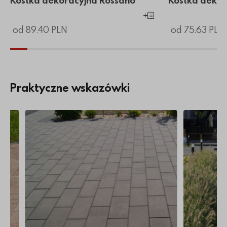
Kostka dekoracyjna Rossano
Kostka dekor
Dodaj do koszyka
od 89.40 PLN
od 75.63 PLN
Praktyczne wskazówki
doświadczonego producenta
ukową?
Więcej o Impregnacja kostki brukowej
Więcej o Ko