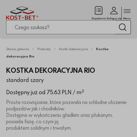
Zamk
(pusty)
Zapytania
Zaloguj się
Menu
Po kliknięciu przycisku fraza zostanie wyszukana
Wysz
Strona główna
Produkty
Kostki dekoracyjne
Kostka
dekoracyjna Rio
KOSTKA DEKORACYJNA RIO
standard szary
2
Dostępny już od 75.63 PLN
/ m
Proste rozwiązanie, które pozwala na schludne ułożenie
podjazdów jak i chodników.
Dostępna w wykończeniu gładkim oraz płukanym,
posiada fazę, co czyni ją
produktem solidnym i trwałym.