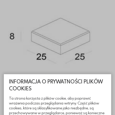
INFORMACJA O PRYWATNOŚCI PLIKÓW
COOKIES
Informacje techniczne
Ta strona korzysta z plików cookie, aby poprawić
wrażenia podczas przeglądania witryny. Część plików
Sposoby ułożenia
cookies, które są sklasyfikowane jako niezbędne, są
przechowywane w przeglądarce, ponieważ są konieczne