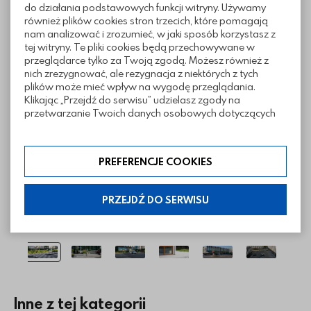
do działania podstawowych funkcji witryny. Używamy
również plików cookies stron trzecich, które pomagają
nam analizować i zrozumieć, w jaki sposób korzystasz z
tej witryny. Te pliki cookies będą przechowywane w
Realizacje z wykorzystaniem kostki
przeglądarce tylko za Twoją zgodą. Możesz również z
Rio
nich zrezygnować, ale rezygnacja z niektórych z tych
plików może mieć wpływ na wygodę przeglądania.
Klikając „Przejdź do serwisu” udzielasz zgody na
przetwarzanie Twoich danych osobowych dotyczących
Twojej aktywności na naszej stronie. Dane są zbierane w
celach zgodnych z naszą polityką prywatności. Zgoda jest
dobrowolna. Możesz jej odmówić lub ograniczyć jej
PREFERENCJE COOKIES
zakres klikając w „Preferencje cookies”. W każdej chwili
możesz modyfikować udzielone zgody w zakładce:
informacje i regulaminy — ustawienia cookies.
PRZEJDŹ DO SERWISU
Inne z tej kategorii