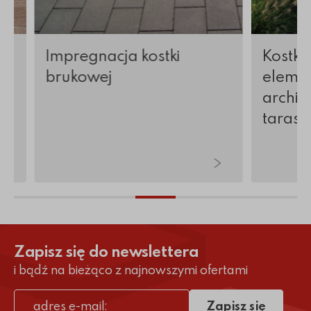
Impregnacja kostki
Kostka
brukowej
elemen
archite
tarasy 
Zapisz się do newslettera
i bądź na bieżąco z najnowszymi ofertami
Zapisz się