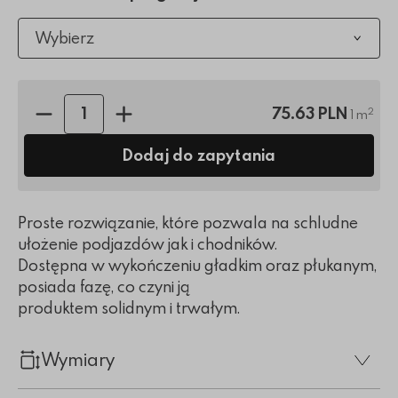
Wybierz
Ilość sztuk:
75.63 PLN
2
1 m
Dodaj do zapytania
Proste rozwiązanie, które pozwala na schludne
ułożenie podjazdów jak i chodników.
Dostępna w wykończeniu gładkim oraz płukanym,
posiada fazę, co czyni ją
produktem solidnym i trwałym.
Wymiary