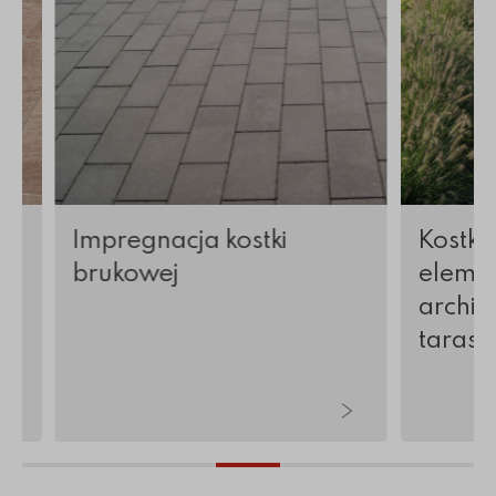
Impregnacja kostki
Kostka
brukowej
elemen
archite
tarasy 