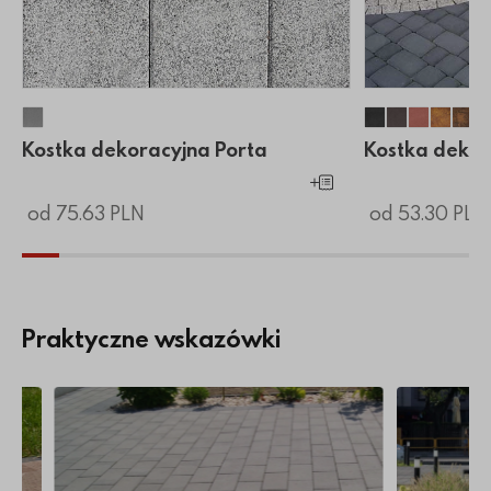
Kostka dekoracyjna Porta
Kostka dekor
Kostka dek
Kostka 
Kostk
Kos
Kostka dekoracyjna Porta
Kostka dekor
Dodaj do koszyka
od 75.63 PLN
od 53.30 PLN
Praktyczne wskazówki
doświadczonego producenta
ukową?
Więcej o Impregnacja kostki brukowej
Więcej o Ko