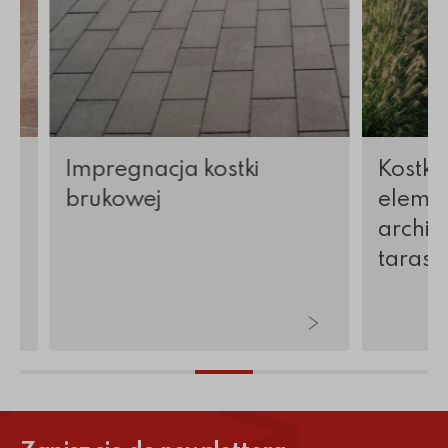
Impregnacja kostki
Kostka
brukowej
elemen
archite
tarasy 