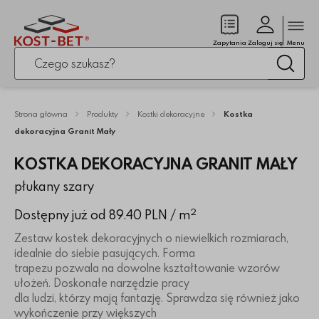
Zamk
(pusty)
Zapytania
Zaloguj się
Menu
Po kliknięciu przycisku fraza zostanie wyszukana
Wysz
Strona główna
Produkty
Kostki dekoracyjne
Kostka
dekoracyjna Granit Mały
KOSTKA DEKORACYJNA GRANIT MAŁY
płukany szary
2
Dostępny już od 89.40 PLN
/ m
Zestaw kostek dekoracyjnych o niewielkich rozmiarach,
idealnie do siebie pasujących. Forma
trapezu pozwala na dowolne kształtowanie wzorów
ułożeń. Doskonałe narzędzie pracy
dla ludzi, którzy mają fantazję. Sprawdza się również jako
wykończenie przy większych