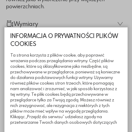
powierzchniach.
Wymiary
INFORMACJA O PRYWATNOŚCI PLIKÓW
COOKIES
Ta strona korzysta z plików cookie, aby poprawić
wrażenia podczas przeglądania witryny. Część plików
cookies, które są sklasyfikowane jako niezbędne, są
przechowywane w przeglądarce, ponieważ są konieczne
do działania podstawowych funkcji witryny. Używamy
również plików cookies stron trzecich, które pomagają
nam analizować i zrozumieć, w jaki sposób korzystasz z
tej witryny. Te pliki cookies będą przechowywane w
przeglądarce tylko za Twoją zgodą. Możesz również z
nich zrezygnować, ale rezygnacja z niektórych z tych
Informacje techniczne
plików może mieć wpływ na wygodę przeglądania.
Klikając „Przejdź do serwisu” udzielasz zgody na
przetwarzanie Twoich danych osobowych dotyczących
Twojej aktywności na naszej stronie. Dane są zbierane w
Sposoby ułożenia