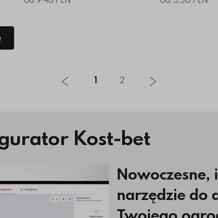
ę
1
2
gurator Kost-bet
Nowoczesne, 
narzędzie do 
Twojego ogro