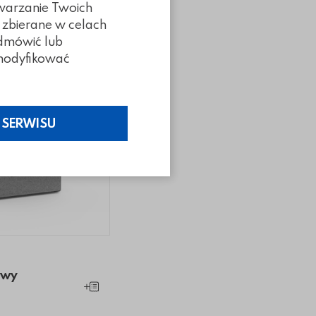
twarzanie Twoich
 zbierane w celach
odmówić lub
z modyfikować
 SERWISU
owy
owy
Dodaj do koszyka