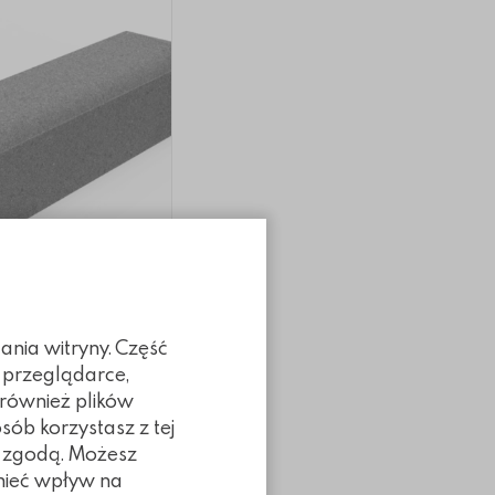
ania witryny. Część
 przeglądarce,
jazdowy
najazdowy
k najazdowy
 również plików
jazdowy
sób korzystasz z tej
Dodaj do koszyka
ą zgodą. Możesz
 mieć wpływ na