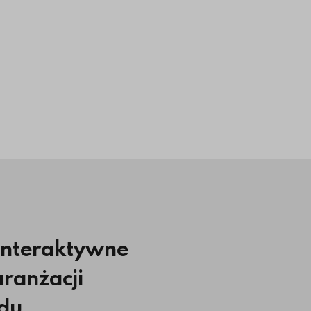
interaktywne
aranżacji
du