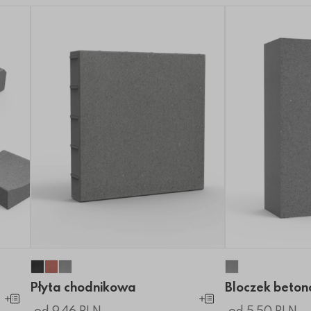
Płyta chodnikowa
Płyta chodnikowa
Płyta chodnikowa
Bloczek beto
Płyta chodnikowa
Bloczek beto
Dodaj do koszyka
Dodaj do koszyka
od 9.46 PLN
od 5.50 PLN