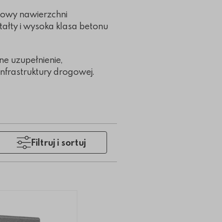
dowy nawierzchni
ałty i wysoka klasa betonu
e uzupełnienie,
nfrastruktury drogowej.
Filtruj i sortuj