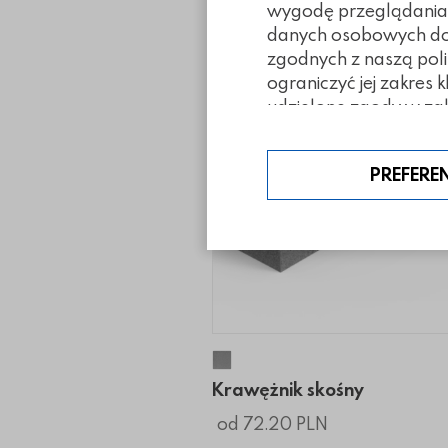
wygodę przeglądania. 
danych osobowych doty
zgodnych z naszą poli
ograniczyć jej zakres 
udzielone zgody w zak
PREFERE
Krawężnik skośny
Krawężnik skośny
od 72.20 PLN