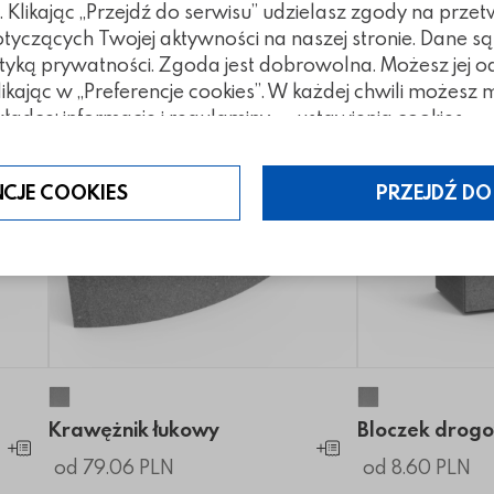
Klikając „Przejdź do serwisu” udzielasz zgody na prze
czących Twojej aktywności na naszej stronie. Dane są
tyką prywatności. Zgoda jest dobrowolna. Możesz jej 
klikając w „Preferencje cookies”. W każdej chwili możes
ładce: informacje i regulaminy — ustawienia cookies.
NCJE COOKIES
PRZEJDŹ DO
Krawężnik łukowy
Bloczek drog
Krawężnik łukowy
Bloczek drog
Dodaj do koszyka
Dodaj do koszyka
od 79.06 PLN
od 8.60 PLN