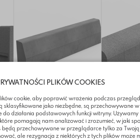
PRYWATNOŚCI PLIKÓW COOKIES
plików cookie, aby poprawić wrażenia podczas przegląd
 są sklasyfikowane jako niezbędne, są przechowywane w
1
Krawężnik prosty
Krawężnik prosty
Krawężnik prosty
Krawężnik prosty
Krawężnik na
Krawężnik 
Krawężni
e do działania podstawowych funkcji witryny. Używamy
Krawężnik prosty
Krawężnik na
, które pomagają nam analizować i zrozumieć, w jaki spo
Dodaj do koszyka
Dodaj do koszyka
od 24.07 PLN
od 41.61 PLN
kies będą przechowywane w przeglądarce tylko za Twoj
nować, ale rezygnacja z niektórych z tych plików może