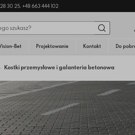
328 30 25,
+48 663 444 102
nięciu przycisku fraza zostanie wyszukana
Wyszukaj
Vision-Bet
Projektowanie
Kontakt
Do pobr
Kostki przemysłowe i galanteria betonowa