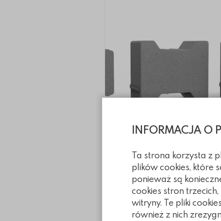
INFORMACJA O 
Ta strona korzysta z 
plików cookies, które
Kostka B1
Kostka B1
Kostka B1
Kostka B1
Kostka B1
Kostka B1
Kostka B1
Kostka B1
Kostka B
ponieważ są konieczn
Kostka B1
cookies stron trzecich
od 55.02 PLN
witryny. Te pliki coo
również z nich zrezyg