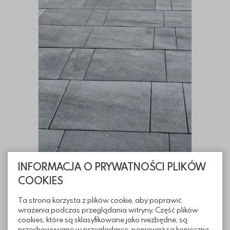
INFORMACJA O PRYWATNOŚCI PLIKÓW
COOKIES
Kostka dekoracyjna Savona Moments
Kostka dekoracyjna Savona Moments
Kostka dekoracyjna Savona
Ta strona korzysta z plików cookie, aby poprawić
Moments
wrażenia podczas przeglądania witryny. Część plików
Dodaj do koszy
cookies, które są sklasyfikowane jako niezbędne, są
od 123.00 PLN
przechowywane w przeglądarce, ponieważ są konieczne