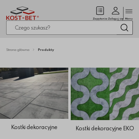
Zamk
(pusty)
Zapytania
Zaloguj się
Menu
Po kliknięciu przycisku fraza zostanie wyszukana
Wysz
Strona główna
Produkty
Kostki dekoracyjne
Kostki dekoracyjne EKO