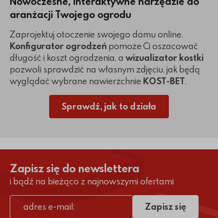
Nowoczesne, interaktywne narzędzie do
aranżacji Twojego ogrodu
Zaprojektuj otoczenie swojego domu online.
Konfigurator ogrodzeń
pomoże Ci oszacować
długość i koszt ogrodzenia, a
wizualizator kostki
pozwoli sprawdzić na własnym zdjęciu, jak będą
wyglądać wybrane nawierzchnie
KOST-BET
.
Sprawdź, jak to działa
Zapisz się do newslettera
i bądź na bieżąco z najnowszymi ofertami
Zapisz się
adres e-mail