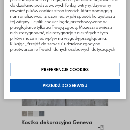
do działania podstawowych funkcji witryny. Używamy
również plików cookies stron trzecich, które pomagają
nam analizować i zrozumieć, w jaki sposób korzystasz z
tej witryny. Te pliki cookies będą przechowywane w
przeglądarce tylko za Twoją zgodą. Możesz również z
nich zrezygnować, ale rezygnacja z niektórych z tych
plików może mieć wpływ na wygodę przeglądania.
Klikając „Przejdź do serwisu” udzielasz zgody na
przetwarzanie Twoich danych osobowych dotyczących
Twojej aktywności na naszej stronie. Dane są zbierane w
celach zgodnych z naszą polityką prywatności. Zgoda jest
dobrowolna. Możesz jej odmówić lub ograniczyć jej
PREFERENCJE COOKIES
zakres klikając w „Preferencje cookies”. W każdej chwili
możesz modyfikować udzielone zgody w zakładce:
informacje i regulaminy — ustawienia cookies.
PRZEJDŹ DO SERWISU
Kostka dekoracyjna Geneva
Kostka dekoracyjna Geneva
Kostka dekoracyjna Geneva
Kostka dekoracyjna Geneva
Kostka dekoracyjna Geneva
Dodaj do koszy