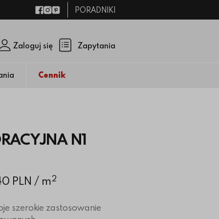
PORADNIKI
Facebook
Instagram
Pinterest
Zaloguj się
Zapytania
Zamknij p
(pusty)
ania
Cennik
RACYJNA N1
2
.40 PLN
/ m
je szerokie zastosowanie