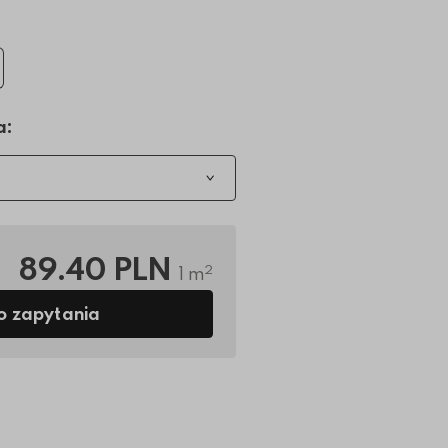
a:
89.40 PLN
2
1 m
o zapytania