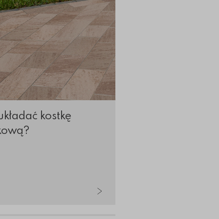
układać kostkę
Impregnacja kost
kową?
brukowej