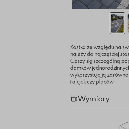
Kostka ze względu na sw
należy do najczęściej st
Cieszy się szczególną po
domków jednorodzinnych
wykorzystują ją zarówno
i alejek czy placów.
Wymiary