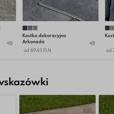
is
olis
opolis
Akropolis
a Akropolis
jna Akropolis
racyjna Akropolis
oracyjna Akropolis
dekoracyjna Akropolis
a dekoracyjna Akropolis
tka dekoracyjna Akropolis
Kostka dekoracyjna Arkonada
Kostka dekoracyjna Arkonada
Kostka dekoracyjna Arkonada
Kos
Kostka dekoracyjna
Kos
Arkonada
Dodaj do koszyka
Dodaj do koszyk
od 69.63 PLN
od 
wskazówki
Więcej o Dlaczego jakość kostki brukowej m
Więcej 