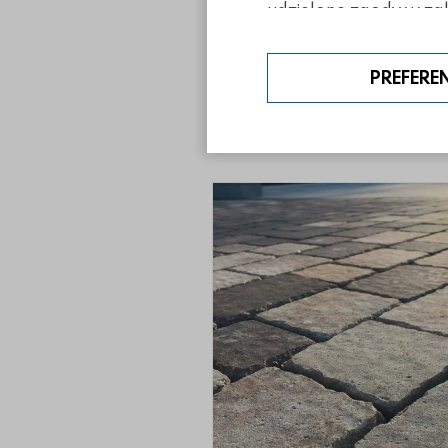
udzielone zgody w zak
PREFERE
Inne z tej ka