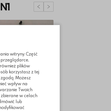
 N1
Poprzedni slidy
Następny slidy
ania witryny. Część
 przeglądarce,
 również plików
sób korzystasz z tej
ą zgodą. Możesz
 mieć wpływ na
twarzanie Twoich
 zbierane w celach
odmówić lub
z modyfikować