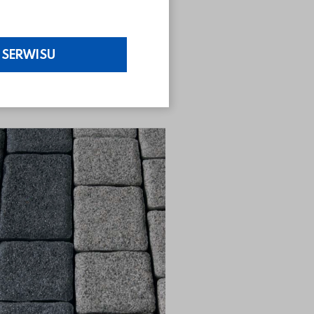
 SERWISU
Poprzedni slidy
Następny slidy