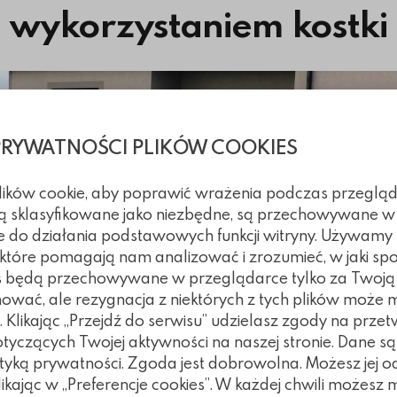
z wykorzystaniem kostki
PRYWATNOŚCI PLIKÓW COOKIES
plików cookie, aby poprawić wrażenia podczas przegląd
 są sklasyfikowane jako niezbędne, są przechowywane w
e do działania podstawowych funkcji witryny. Używamy
, które pomagają nam analizować i zrozumieć, w jaki spo
kies będą przechowywane w przeglądarce tylko za Twoj
nować, ale rezygnacja z niektórych z tych plików może
Klikając „Przejdź do serwisu” udzielasz zgody na prze
czących Twojej aktywności na naszej stronie. Dane są
tyką prywatności. Zgoda jest dobrowolna. Możesz jej 
klikając w „Preferencje cookies”. W każdej chwili możes