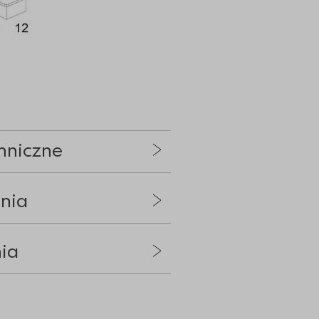
hniczne
nia
nia