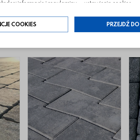
ładce: informacje i regulaminy — ustawienia cookies.
NCJE COOKIES
PRZEJDŹ DO
tegorii