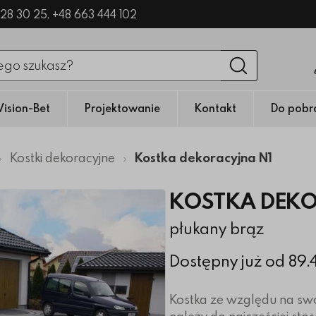
328 30 25,
+48 663 444 102
nięciu przycisku fraza zostanie wyszukana
Wyszukaj
Vision-Bet
Projektowanie
Kontakt
Do pobr
Kostki dekoracyjne
Kostka dekoracyjna N1
KOSTKA DEKO
płukany brąz
Dostępny już od 89
Kostka ze względu na swo