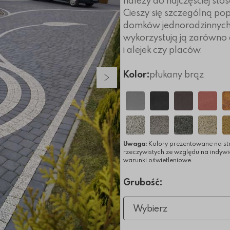
należy do najczęściej st
Cieszy się szczególną pop
domków jednorodzinnych,
wykorzystują ją zarówno 
i alejek czy placów.
Kolor:
płukany brąz
Następny slajd
Uwaga:
Kolory prezentowane na st
rzeczywistych ze względu na indyw
warunki oświetleniowe.
Grubość:
Wybierz