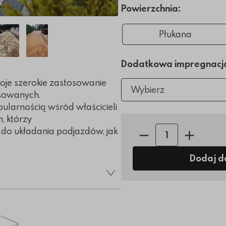
Powierzchnia:
Płukana
Dodatkowa impregnacj
oje szerokie zastosowanie
Wybierz
osowanych.
pularnością wśród właścicieli
, którzy
Ilość sztuk:
 do układania podjazdów, jak
Dodaj d