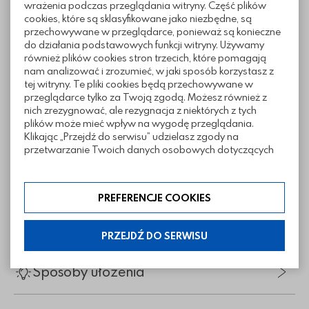
Wymiary
wrażenia podczas przeglądania witryny. Część plików
cookies, które są sklasyfikowane jako niezbędne, są
przechowywane w przeglądarce, ponieważ są konieczne
do działania podstawowych funkcji witryny. Używamy
również plików cookies stron trzecich, które pomagają
nam analizować i zrozumieć, w jaki sposób korzystasz z
tej witryny. Te pliki cookies będą przechowywane w
przeglądarce tylko za Twoją zgodą. Możesz również z
nich zrezygnować, ale rezygnacja z niektórych z tych
plików może mieć wpływ na wygodę przeglądania.
Klikając „Przejdź do serwisu” udzielasz zgody na
przetwarzanie Twoich danych osobowych dotyczących
Twojej aktywności na naszej stronie. Dane są zbierane w
celach zgodnych z naszą polityką prywatności. Zgoda jest
dobrowolna. Możesz jej odmówić lub ograniczyć jej
PREFERENCJE COOKIES
zakres klikając w „Preferencje cookies”. W każdej chwili
możesz modyfikować udzielone zgody w zakładce:
Informacje techniczne
informacje i regulaminy — ustawienia cookies.
PRZEJDŹ DO SERWISU
Sposoby ułożenia