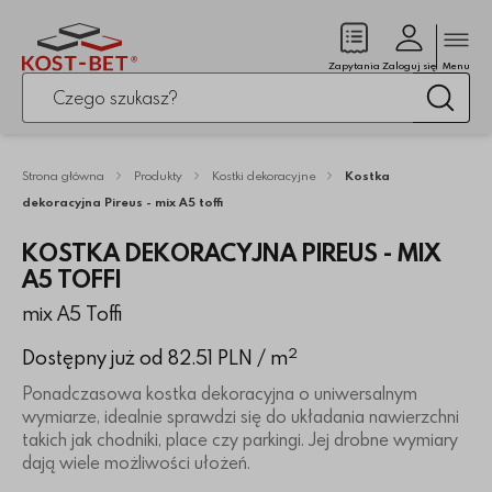
Zamk
(pusty)
Zapytania
Zaloguj się
Menu
Po kliknięciu przycisku fraza zostanie wyszukana
Wysz
Strona główna
Produkty
Kostki dekoracyjne
Kostka
dekoracyjna Pireus - mix A5 toffi
KOSTKA DEKORACYJNA PIREUS - MIX
A5 TOFFI
mix A5 Toffi
2
Dostępny już od 82.51 PLN
/ m
Ponadczasowa kostka dekoracyjna o uniwersalnym
wymiarze, idealnie sprawdzi się do układania nawierzchni
takich jak chodniki, place czy parkingi. Jej drobne wymiary
dają wiele możliwości ułożeń.