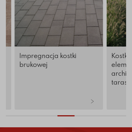
Impregnacja kostki
Kostka
brukowej
elemen
archite
tarasy 