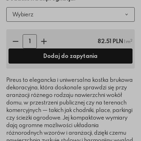
Wybierz
Ilość sztuk:
82.51 PLN
2
1 m
Dodaj do zapytania
Pireus to elegancka i uniwersalna kostka brukowa
dekoracyjna, która doskonale sprawdzi się przy
aranżacji różnego rodzaju nawierzchni wokół
domu, w przestrzeni publicznej czy na terenach
komercyjnych — takich jak chodniki, place, parkingi
czy ścieżki ogrodowe. Jej kompaktowe wymiary
dają ogromne możliwości układania
różnorodnych wzorów i aranżacji, dzięki czemu
nawierzchnia zyskuje stylowy i harmonijny wygląd.