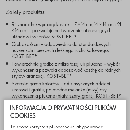
Zalety produktu:
Różnorodne wymiary kostek – 7 × 14 cm, 14 × 14 cm i 21
× 14 cm — pozwalają na tworzenie interesujących
układów i wzorów. KOST-BET®
Grubość 6 cm – odpowiednia do standardowych
nawierzchni pieszych i lekkiego ruchu kołowego.
KOST-BET®
Powierzchnia gładka z mikrofazą lub płukana – wybór
wykończenia pozwala dopasować kostkę do różnych
stylów aranżacji. KOST-BET®
Szeroka gama kolorów – od klasycznych odcieni
szarości i grafitu, po modne melanże (mixy) czy
wykończenia płukane (biały, szary, grafit). KOST-BET®
Estetyka i funkcjonalność – drobne wymiary i proste
INFORMACJA O PRYWATNOŚCI PLIKÓW
krawędzie sprawiają, że kostka tworzy schludną, równą
COOKIES
nawierzchnię z wyraźnym rytmem.
Ta strona korzysta z plików cookie, aby poprawić