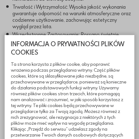
Trwałość i Wytrzymałość: Wysoka jakość wykonania
gwarantuje odporność na warunki atmosferyczne oraz
codzienne użytkowanie, zachowując estetyczny
wygląd przez lata.
Wszechstronne Zastosowanie: Rossano świetnie
sprawdzi się na tarasach, podjazdach, ścieżkach
INFORMACJA O PRYWATNOŚCI PLIKÓW
ogrodowych oraz w przestrzeniach publicznych.
COOKIES
Ta strona korzysta z plików cookie, aby poprawić
Wymiary
wrażenia podczas przeglądania witryny. Część plików
cookies, które są sklasyfikowane jako niezbędne, są
przechowywane w przeglądarce, ponieważ są konieczne
do działania podstawowych funkcji witryny. Używamy
również plików cookies stron trzecich, które pomagają
nam analizować i zrozumieć, w jaki sposób korzystasz z
tej witryny. Te pliki cookies będą przechowywane w
przeglądarce tylko za Twoją zgodą. Możesz również z
nich zrezygnować, ale rezygnacja z niektórych z tych
plików może mieć wpływ na wygodę przeglądania.
Klikając „Przejdź do serwisu” udzielasz zgody na
przetwarzanie Twoich danych osobowych dotyczących