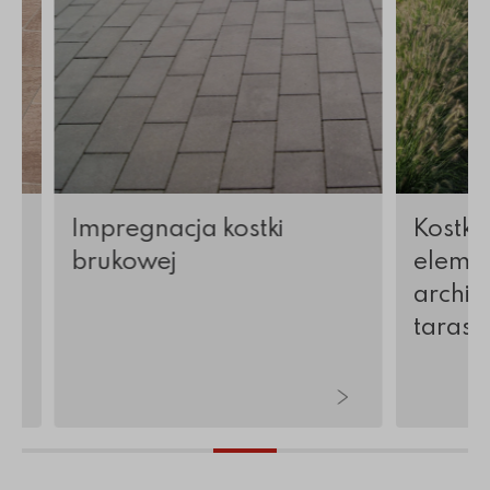
Impregnacja kostki
Kostka
brukowej
elemen
archite
tarasy 