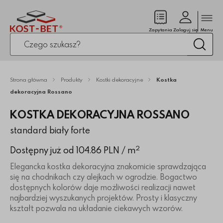
Zamk
(pusty)
Zapytania
Zaloguj się
Menu
Po kliknięciu przycisku fraza zostanie wyszukana
Wysz
Strona główna
Produkty
Kostki dekoracyjne
Kostka
dekoracyjna Rossano
KOSTKA DEKORACYJNA ROSSANO
standard biały forte
2
Dostępny już od 104.86 PLN
/ m
Elegancka kostka dekoracyjna znakomicie sprawdzająca
się na chodnikach czy alejkach w ogrodzie. Bogactwo
dostępnych kolorów daje możliwości realizacji nawet
najbardziej wyszukanych projektów. Prosty i klasyczny
kształt pozwala na układanie ciekawych wzorów.