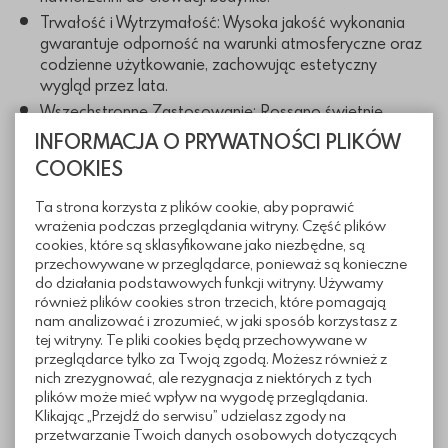
Trwałość i Wytrzymałość: Wysoka jakość wykonania
gwarantuje odporność na warunki atmosferyczne oraz
codzienne użytkowanie, zachowując estetyczny
wygląd przez lata.
Wszechstronne Zastosowanie: Rossano świetnie
sprawdzi się na tarasach, podjazdach, ścieżkach
INFORMACJA O PRYWATNOŚCI PLIKÓW
ogrodowych oraz w przestrzeniach publicznych.
COOKIES
Ta strona korzysta z plików cookie, aby poprawić
Wymiary
wrażenia podczas przeglądania witryny. Część plików
cookies, które są sklasyfikowane jako niezbędne, są
przechowywane w przeglądarce, ponieważ są konieczne
do działania podstawowych funkcji witryny. Używamy
również plików cookies stron trzecich, które pomagają
nam analizować i zrozumieć, w jaki sposób korzystasz z
tej witryny. Te pliki cookies będą przechowywane w
przeglądarce tylko za Twoją zgodą. Możesz również z
nich zrezygnować, ale rezygnacja z niektórych z tych
plików może mieć wpływ na wygodę przeglądania.
Klikając „Przejdź do serwisu” udzielasz zgody na
przetwarzanie Twoich danych osobowych dotyczących