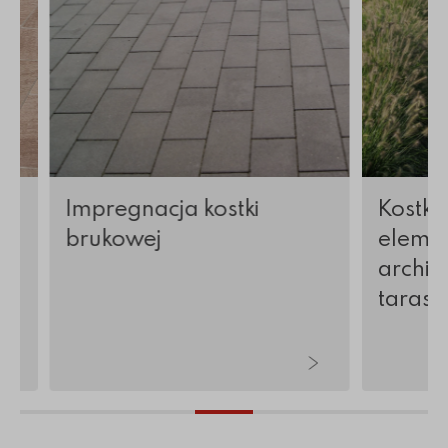
Impregnacja kostki
Kostka
brukowej
elemen
archite
tarasy 