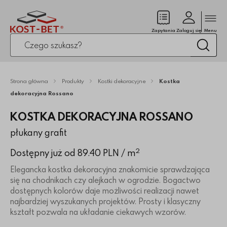
Zamk
(pusty)
Zapytania
Zaloguj się
Menu
Po kliknięciu przycisku fraza zostanie wyszukana
Wysz
Strona główna
Produkty
Kostki dekoracyjne
Kostka
dekoracyjna Rossano
KOSTKA DEKORACYJNA ROSSANO
płukany grafit
2
Dostępny już od 89.40 PLN
/ m
Elegancka kostka dekoracyjna znakomicie sprawdzająca
się na chodnikach czy alejkach w ogrodzie. Bogactwo
dostępnych kolorów daje możliwości realizacji nawet
najbardziej wyszukanych projektów. Prosty i klasyczny
kształt pozwala na układanie ciekawych wzorów.