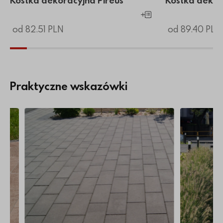
Kostka dekoracyjna Pireus
Kostka dekor
Dodaj do koszyka
od 82.51 PLN
od 89.40 PLN
Praktyczne wskazówki
doświadczonego producenta
ukową?
Więcej o Impregnacja kostki brukowej
Więcej o Ko