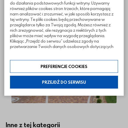
do działania podstawowych funkcji witryny. Używamy
również plików cookies stron trzecich, które pomagają
Pliki do pobrania
nam analizować i zrozumieć, w jaki sposób korzystasz z
tej witryny. Te pliki cookies będą przechowywane w
przeglądarce tylko za Twoją zgodą. Możesz również z
nich zrezygnować, ale rezygnacja z niektórych z tych
plików może mieć wpływ na wygodę przeglądania.
Realizacje z wykorzystaniem kostki
Klikając „Przejdź do serwisu” udzielasz zgody na
W2
przetwarzanie Twoich danych osobowych dotyczących
Twojej aktywności na naszej stronie. Dane są zbierane w
celach zgodnych z naszą polityką prywatności. Zgoda jest
dobrowolna. Możesz jej odmówić lub ograniczyć jej
PREFERENCJE COOKIES
zakres klikając w „Preferencje cookies”. W każdej chwili
możesz modyfikować udzielone zgody w zakładce:
informacje i regulaminy — ustawienia cookies.
PRZEJDŹ DO SERWISU
Inne z tej kategorii