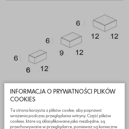
INFORMACJA O PRYWATNOŚCI PLIKÓW
Informacje techniczne
COOKIES
Ta strona korzysta z plików cookie, aby poprawić
wrażenia podczas przeglądania witryny. Część plików
Sposoby ułożenia
cookies, które są sklasyfikowane jako niezbędne, są
przechowywane w przeglądarce, ponieważ są konieczne