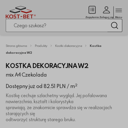
Zamk
(pusty)
Zapytania
Zaloguj się
Menu
Po kliknięciu przycisku fraza zostanie wyszukana
Wysz
Strona główna
Produkty
Kostki dekoracyjne
Kostka
dekoracyjna W2
KOSTKA DEKORACYJNA W2
mix A4 Czekolada
2
Dostępny już od 82.51 PLN
/ m
Kostkę cechuje szlachetny wygląd. Jej pofalowana
nawierzchnia, kształt i kolorystyka
sprawiają, że znakomicie sprawdza się w realizacjach
starających się
odtworzyć strukturę starego bruku.