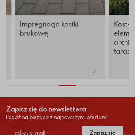
Impregnacja kostki
Kostka
brukowej
elemen
archite
tarasy 
Zapisz się do newslettera
i bądź na bieżąco z najnowszymi ofertami
Zapisz się