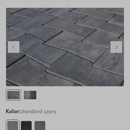
Poprzedni slajd
Nastę
Kolor:
standard szary