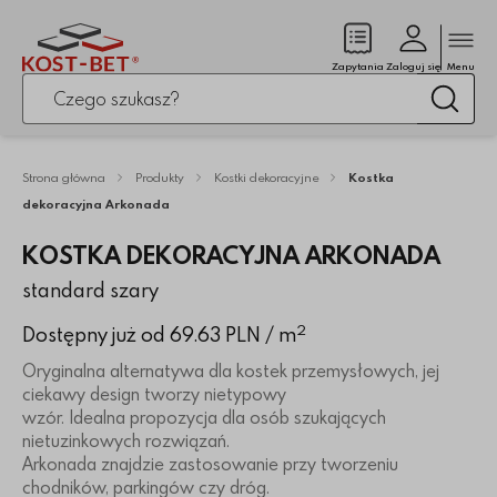
Zamk
(pusty)
Zapytania
Zaloguj się
Menu
Po kliknięciu przycisku fraza zostanie wyszukana
Wysz
Strona główna
Produkty
Kostki dekoracyjne
Kostka
dekoracyjna Arkonada
KOSTKA DEKORACYJNA ARKONADA
standard szary
2
Dostępny już od 69.63 PLN
/ m
Oryginalna alternatywa dla kostek przemysłowych, jej
ciekawy design tworzy nietypowy
wzór. Idealna propozycja dla osób szukających
nietuzinkowych rozwiązań.
Arkonada znajdzie zastosowanie przy tworzeniu
chodników, parkingów czy dróg.