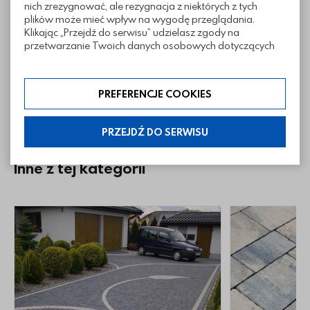
nich zrezygnować, ale rezygnacja z niektórych z tych
Informacje techniczne
plików może mieć wpływ na wygodę przeglądania.
Klikając „Przejdź do serwisu” udzielasz zgody na
przetwarzanie Twoich danych osobowych dotyczących
Twojej aktywności na naszej stronie. Dane są zbierane w
Sposoby ułożenia
celach zgodnych z naszą polityką prywatności. Zgoda jest
dobrowolna. Możesz jej odmówić lub ograniczyć jej
PREFERENCJE COOKIES
zakres klikając w „Preferencje cookies”. W każdej chwili
Pliki do pobrania
możesz modyfikować udzielone zgody w zakładce:
informacje i regulaminy — ustawienia cookies.
PRZEJDŹ DO SERWISU
Inne z tej kategorii