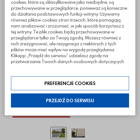
cookies, które są sklasyfikowane jako niezbędne, są
przechowywane w przeglądarce, ponieważ są konieczne
Realizacje z wykorzystaniem kostki
do działania podstawowych funkcji witryny. Używamy
Dakota
również plików cookies stron trzecich, które pomagają
nam analizować i zrozumieć, w jaki sposób korzystasz z
tej witryny. Te pliki cookies będą przechowywane w
przeglądarce tylko za Twoją zgodą. Możesz również z
nich zrezygnować, ale rezygnacja z niektórych z tych
plików może mieć wpływ na wygodę przeglądania.
Klikając „Przejdź do serwisu” udzielasz zgody na
przetwarzanie Twoich danych osobowych dotyczących
Twojej aktywności na naszej stronie. Dane są zbierane w
celach zgodnych z naszą polityką prywatności. Zgoda jest
dobrowolna. Możesz jej odmówić lub ograniczyć jej
PREFERENCJE COOKIES
zakres klikając w „Preferencje cookies”. W każdej chwili
możesz modyfikować udzielone zgody w zakładce:
informacje i regulaminy — ustawienia cookies.
PRZEJDŹ DO SERWISU