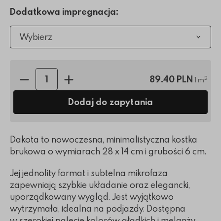
Dodatkowa impregnacja:
Wybierz
Ilość sztuk:
89.40 PLN
2
1 m
Dodaj do zapytania
Dakota to nowoczesna, minimalistyczna kostka
brukowa o wymiarach 28 x 14 cm i grubości 6 cm.
Jej jednolity format i subtelna mikrofaza
zapewniają szybkie układanie oraz elegancki,
uporządkowany wygląd. Jest wyjątkowo
wytrzymała, idealna na podjazdy. Dostępna
w szerokiej palecie kolorów gładkich i melanży.