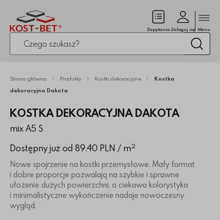
Zamk
(pusty)
Zapytania
Zaloguj się
Menu
Po kliknięciu przycisku fraza zostanie wyszukana
Wysz
Strona główna
Produkty
Kostki dekoracyjne
Kostka
dekoracyjna Dakota
KOSTKA DEKORACYJNA DAKOTA
mix A5 S
2
Dostępny już od 89.40 PLN
/ m
Nowe spojrzenie na kostki przemysłowe. Mały format
i dobre proporcje pozwalają na szybkie i sprawne
ułożenie dużych powierzchni, a ciekawa kolorystyka
i minimalistyczne wykończenie nadaje nowoczesny
wygląd.