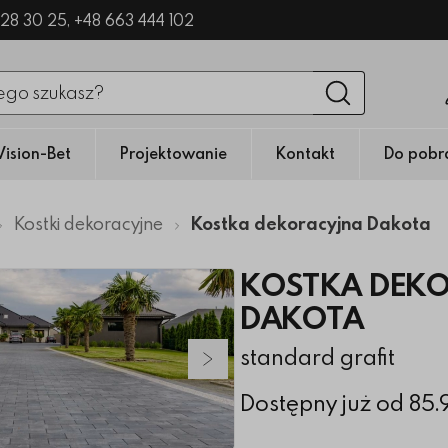
328 30 25,
+48 663 444 102
nięciu przycisku fraza zostanie wyszukana
Wyszukaj
Vision-Bet
Projektowanie
Kontakt
Do pobr
Kostki dekoracyjne
Kostka dekoracyjna Dakota
KOSTKA DEK
DAKOTA
standard grafit
Następny slajd
Dostępny już od 85