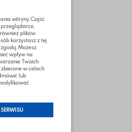
ania witryny. Część
 przeglądarce,
 również plików
sób korzystasz z tej
ą zgodą. Możesz
 mieć wpływ na
twarzanie Twoich
 zbierane w celach
odmówić lub
Poprzedni slidy
Następny slidy
z modyfikować
 SERWISU