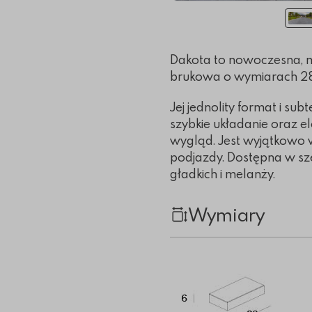
Dakota to nowoczesna, m
brukowa o wymiarach 28 x
Jej jednolity format i su
szybkie układanie oraz 
wygląd. Jest wyjątkowo 
podjazdy. Dostępna w sze
gładkich i melanży.
Wymiary