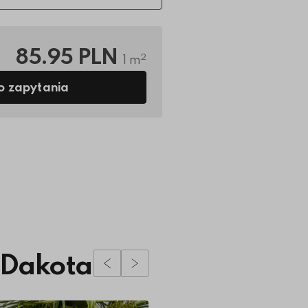
85.95 PLN
2
1 m
o zapytania
 Dakota
Poprzedni slidy
Następny slidy