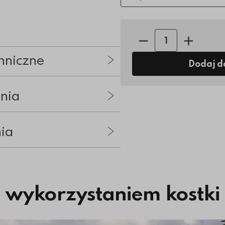
Ilość sztuk:
hniczne
Dodaj d
nia
nia
z wykorzystaniem kostki