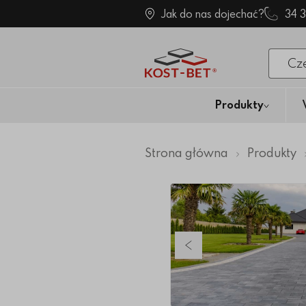
Jak do nas dojechać?
34 
Po klik
Produkty
Strona główna
Produkty
Poprzedni slajd