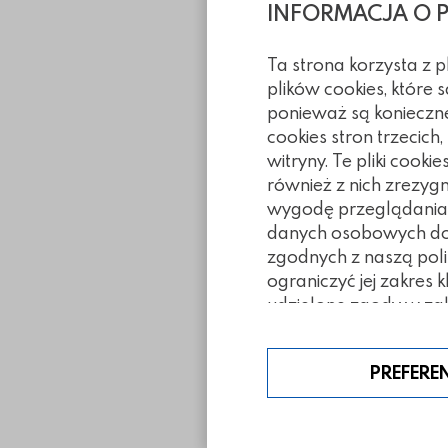
INFORMACJA O 
Ta strona korzysta z 
plików cookies, które
ponieważ są konieczn
cookies stron trzecich
witryny. Te pliki coo
również z nich zrezyg
wygodę przeglądania. 
danych osobowych doty
Inne z tej ka
zgodnych z naszą poli
ograniczyć jej zakres 
udzielone zgody w zak
PREFERE