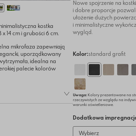
Nowe spojrzenie na kostk
i dobre proporcje pozwal
ułożenie dużych powierzc
i minimalistyczne wykoń
inimalistyczna kostka
wygląd.
 14 cm i grubości 6 cm.
btelna mikrofaza zapewniają
elegancki, uporządkowany
Kolor:
standard grafit
wytrzymała, idealna na
rokiej palecie kolorów
Uwaga:
Kolory prezentowane na st
rzeczywistych ze względu na indyw
warunki oświetleniowe.
Dodatkowa impregnacj
Wybierz