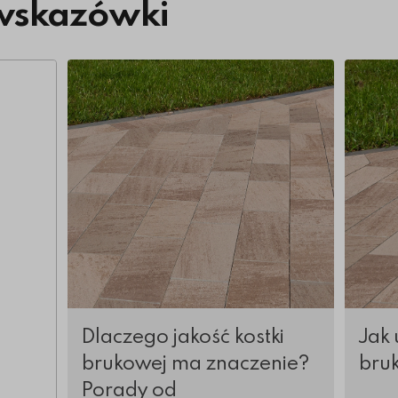
wskazówki
Więcej o Dlaczego jakość kostki brukowej m
Więcej 
Dlaczego jakość kostki
Jak 
brukowej ma znaczenie?
bru
Porady od