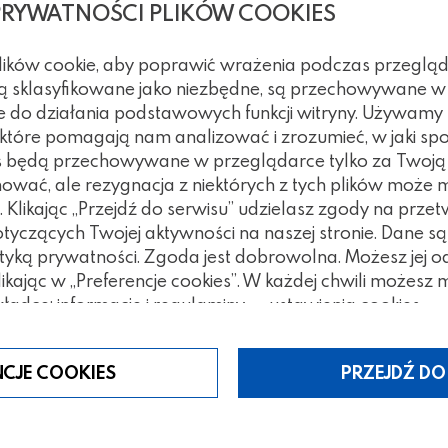
PRYWATNOŚCI PLIKÓW COOKIES
plików cookie, aby poprawić wrażenia podczas przegląd
 są sklasyfikowane jako niezbędne, są przechowywane w
e do działania podstawowych funkcji witryny. Używamy
, które pomagają nam analizować i zrozumieć, w jaki spo
kies będą przechowywane w przeglądarce tylko za Twoj
nować, ale rezygnacja z niektórych z tych plików może
Klikając „Przejdź do serwisu” udzielasz zgody na prze
czących Twojej aktywności na naszej stronie. Dane są
tegorii
tyką prywatności. Zgoda jest dobrowolna. Możesz jej 
klikając w „Preferencje cookies”. W każdej chwili możes
ładce: informacje i regulaminy — ustawienia cookies.
NCJE COOKIES
PRZEJDŹ DO