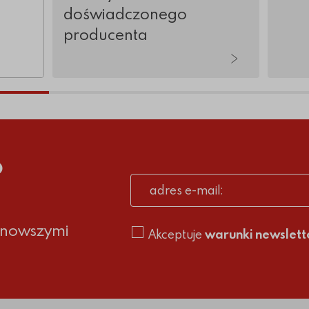
doświadczonego
producenta
tykuły
o
adres e-mail
ajnowszymi
Akceptuje
warunki newslett