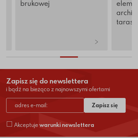
brukowej
elemen
archite
tarasy 
Zapisz się do newslettera
i bądź na bieżąco z najnowszymi ofertami
Zapisz się
adres e-mail
Akceptuje
warunki newslettera