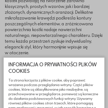
kostek pozwalają na tworzenie zarówno
klasycznych, prostych wzorów, jak i bardziej
złożonych, dynamicznych aranżacji. Delikatne
mikrofazowanie krawędzi podkreśla kontury
poszczególnych elementów, a zróżnicowana
powierzchnia kostki nadaje nawierzchni
naturalnego, niepowtarzalnego charakteru. Dzięki
temu każda przestrzeń zyskuje indywidualny,
elegancki styl, który harmonijnie wpisuje się
w otoczenie.
INFORMACJA O PRYWATNOŚCI PLIKÓW
Wymiary
COOKIES
Ta strona korzysta z plików cookie, aby poprawić
wrażenia podczas przeglądania witryny. Część plików
cookies, które są sklasyfikowane jako niezbędne, są
przechowywane w przeglądarce, ponieważ są konieczne
do działania podstawowych funkcji witryny. Używamy
również plików cookies stron trzecich, które pomagają
nam analizować i zrozumieć, w jaki sposób korzystasz z