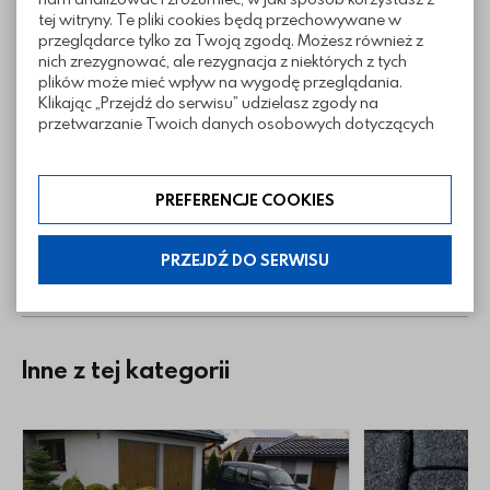
tej witryny. Te pliki cookies będą przechowywane w
przeglądarce tylko za Twoją zgodą. Możesz również z
nich zrezygnować, ale rezygnacja z niektórych z tych
plików może mieć wpływ na wygodę przeglądania.
Klikając „Przejdź do serwisu” udzielasz zgody na
Informacje techniczne
przetwarzanie Twoich danych osobowych dotyczących
Twojej aktywności na naszej stronie. Dane są zbierane w
celach zgodnych z naszą polityką prywatności. Zgoda jest
dobrowolna. Możesz jej odmówić lub ograniczyć jej
Sposoby ułożenia
PREFERENCJE COOKIES
zakres klikając w „Preferencje cookies”. W każdej chwili
możesz modyfikować udzielone zgody w zakładce:
informacje i regulaminy — ustawienia cookies.
PRZEJDŹ DO SERWISU
Pliki do pobrania
Inne z tej kategorii