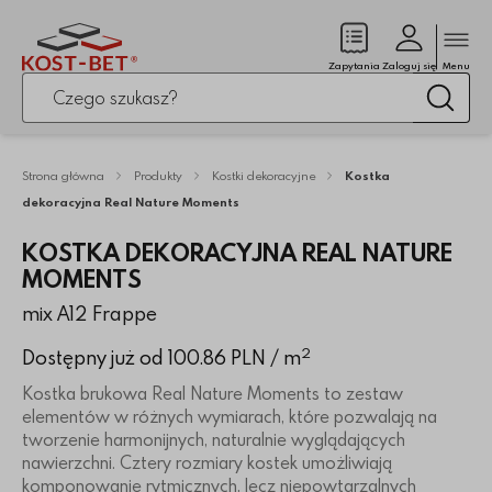
Zamk
(pusty)
Zapytania
Zaloguj się
Menu
Po kliknięciu przycisku fraza zostanie wyszukana
Wysz
Strona główna
Produkty
Kostki dekoracyjne
Kostka
dekoracyjna Real Nature Moments
KOSTKA DEKORACYJNA REAL NATURE
MOMENTS
mix A12 Frappe
2
Dostępny już od 100.86 PLN
/ m
Kostka brukowa Real Nature Moments to zestaw
elementów w różnych wymiarach, które pozwalają na
tworzenie harmonijnych, naturalnie wyglądających
nawierzchni. Cztery rozmiary kostek umożliwiają
komponowanie rytmicznych, lecz niepowtarzalnych