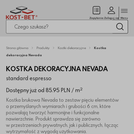
Zamk
(pusty)
Zapytania
Zaloguj się
Menu
Po kliknięciu przycisku fraza zostanie wyszukana
Wysz
Strona główna
Produkty
Kostki dekoracyjne
Kostka
dekoracyjna Nevada
KOSTKA DEKORACYJNA NEVADA
standard espresso
2
Dostępny już od 85.95 PLN
/ m
Kostka brukowa Nevada to zestaw pięciu elementów
o przemyślanych wymiarach i grubości 6 cm, które
pozwalają tworzyć harmonijne i funkcjonalne
nawierzchnie. Produkt sprawdza się zarówno
w przestrzeniach prywatnych, jak i publicznych, łącząc
wytrzymałość z wygodą użytkowania.