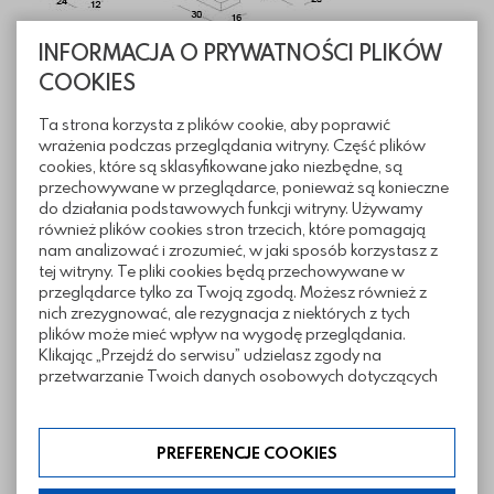
INFORMACJA O PRYWATNOŚCI PLIKÓW
COOKIES
Ta strona korzysta z plików cookie, aby poprawić
Informacje techniczne
wrażenia podczas przeglądania witryny. Część plików
cookies, które są sklasyfikowane jako niezbędne, są
przechowywane w przeglądarce, ponieważ są konieczne
do działania podstawowych funkcji witryny. Używamy
Sposoby ułożenia
również plików cookies stron trzecich, które pomagają
nam analizować i zrozumieć, w jaki sposób korzystasz z
tej witryny. Te pliki cookies będą przechowywane w
Pliki do pobrania
przeglądarce tylko za Twoją zgodą. Możesz również z
nich zrezygnować, ale rezygnacja z niektórych z tych
plików może mieć wpływ na wygodę przeglądania.
Klikając „Przejdź do serwisu” udzielasz zgody na
Inne z tej kategorii
przetwarzanie Twoich danych osobowych dotyczących
Twojej aktywności na naszej stronie. Dane są zbierane w
celach zgodnych z naszą polityką prywatności. Zgoda jest
dobrowolna. Możesz jej odmówić lub ograniczyć jej
PREFERENCJE COOKIES
zakres klikając w „Preferencje cookies”. W każdej chwili
możesz modyfikować udzielone zgody w zakładce: