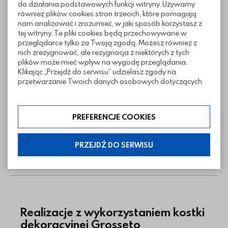
do działania podstawowych funkcji witryny. Używamy
również plików cookies stron trzecich, które pomagają
nam analizować i zrozumieć, w jaki sposób korzystasz z
tej witryny. Te pliki cookies będą przechowywane w
przeglądarce tylko za Twoją zgodą. Możesz również z
nich zrezygnować, ale rezygnacja z niektórych z tych
plików może mieć wpływ na wygodę przeglądania.
Klikając „Przejdź do serwisu” udzielasz zgody na
przetwarzanie Twoich danych osobowych dotyczących
Informacje techniczne
Twojej aktywności na naszej stronie. Dane są zbierane w
celach zgodnych z naszą polityką prywatności. Zgoda jest
dobrowolna. Możesz jej odmówić lub ograniczyć jej
PREFERENCJE COOKIES
zakres klikając w „Preferencje cookies”. W każdej chwili
Sposoby ułożenia
możesz modyfikować udzielone zgody w zakładce:
informacje i regulaminy — ustawienia cookies.
PRZEJDŹ DO SERWISU
Pliki do pobrania
Realizacje z wykorzystaniem kostki
dekoracyjnej Grosseto