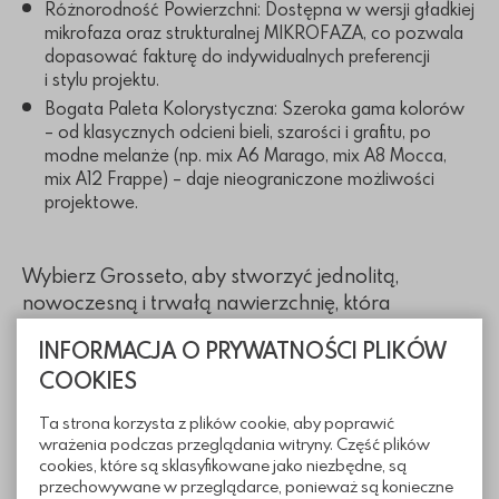
Różnorodność Powierzchni: Dostępna w wersji gładkiej
mikrofaza oraz strukturalnej MIKROFAZA, co pozwala
dopasować fakturę do indywidualnych preferencji
i stylu projektu.
Bogata Paleta Kolorystyczna: Szeroka gama kolorów
– od klasycznych odcieni bieli, szarości i grafitu, po
modne melanże (np. mix A6 Marago, mix A8 Mocca,
mix A12 Frappe) – daje nieograniczone możliwości
projektowe.
Wybierz Grosseto, aby stworzyć jednolitą,
nowoczesną i trwałą nawierzchnię, która
zachwyci swoją prostotą i elegancją.
INFORMACJA O PRYWATNOŚCI PLIKÓW
COOKIES
Wymiary
Ta strona korzysta z plików cookie, aby poprawić
wrażenia podczas przeglądania witryny. Część plików
cookies, które są sklasyfikowane jako niezbędne, są
przechowywane w przeglądarce, ponieważ są konieczne