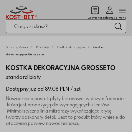
Zamk
(pusty)
Zapytania
Zaloguj się
Menu
Po kliknięciu przycisku fraza zostanie wyszukana
Wysz
Strona główna
Produkty
Kostki dekoracyjne
Kostka
dekoracyjna Grosseto
KOSTKA DEKORACYJNA GROSSETO
standard biały
Dostępny już od 89.08 PLN
/ szt.
Nowoczesna postać płyty betonowej w dużym formacie,
która jest propozycją dla wymagających klientów.
Minimalistyczna linia mikrofazy wykańczająca płytę,
tworzy doskonały detal. Jest to produkt który wniesie do
otoczenia powiew nowoczesności.