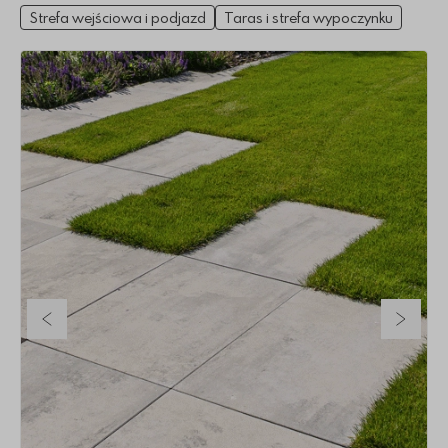
Strefa wejściowa i podjazd
Taras i strefa wypoczynku
Poprzedni slajd
Nastę