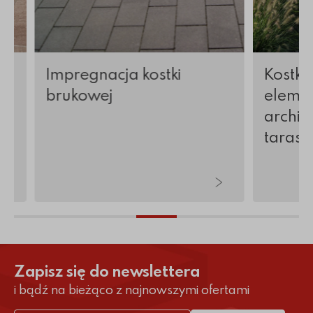
Impregnacja kostki
Kostka
brukowej
elemen
archite
tarasy 
Zapisz się do newslettera
i bądź na bieżąco z najnowszymi ofertami