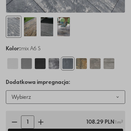
Kolor:
mix A6 S
Dodatkowa impregnacja:
Wybierz
Ilość sztuk:
108.29 PLN
2
1 m