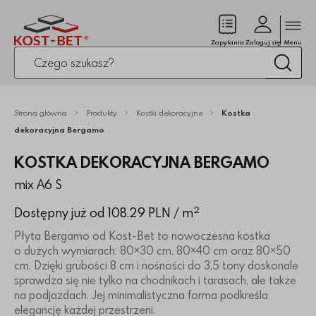
Zamk
(pusty)
Zapytania
Zaloguj się
Menu
Po kliknięciu przycisku fraza zostanie wyszukana
Wysz
Strona główna
Produkty
Kostki dekoracyjne
Kostka
dekoracyjna Bergamo
KOSTKA DEKORACYJNA BERGAMO
mix A6 S
2
Dostępny już od 108.29 PLN
/ m
Płyta Bergamo od Kost-Bet to nowoczesna kostka
o dużych wymiarach: 80×30 cm, 80×40 cm oraz 80×50
cm. Dzięki grubości 8 cm i nośności do 3,5 tony doskonale
sprawdza się nie tylko na chodnikach i tarasach, ale także
na podjazdach. Jej minimalistyczna forma podkreśla
elegancję każdej przestrzeni.