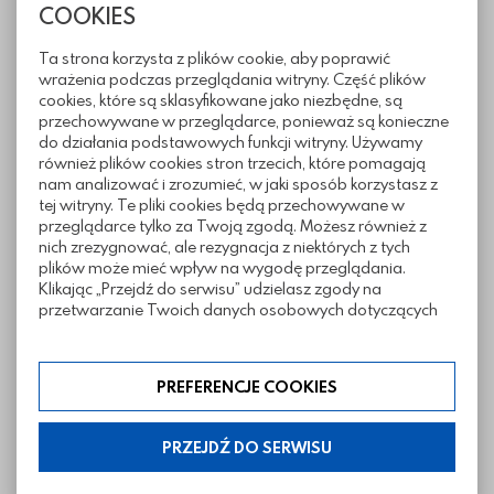
COOKIES
Ta strona korzysta z plików cookie, aby poprawić
Informacje techniczne
wrażenia podczas przeglądania witryny. Część plików
cookies, które są sklasyfikowane jako niezbędne, są
przechowywane w przeglądarce, ponieważ są konieczne
do działania podstawowych funkcji witryny. Używamy
Sposoby ułożenia
również plików cookies stron trzecich, które pomagają
nam analizować i zrozumieć, w jaki sposób korzystasz z
tej witryny. Te pliki cookies będą przechowywane w
przeglądarce tylko za Twoją zgodą. Możesz również z
Pliki do pobrania
nich zrezygnować, ale rezygnacja z niektórych z tych
plików może mieć wpływ na wygodę przeglądania.
Klikając „Przejdź do serwisu” udzielasz zgody na
przetwarzanie Twoich danych osobowych dotyczących
Twojej aktywności na naszej stronie. Dane są zbierane w
Realizacje z wykorzystaniem kostki
celach zgodnych z naszą polityką prywatności. Zgoda jest
Bergamo
dobrowolna. Możesz jej odmówić lub ograniczyć jej
PREFERENCJE COOKIES
zakres klikając w „Preferencje cookies”. W każdej chwili
możesz modyfikować udzielone zgody w zakładce:
informacje i regulaminy — ustawienia cookies.
PRZEJDŹ DO SERWISU