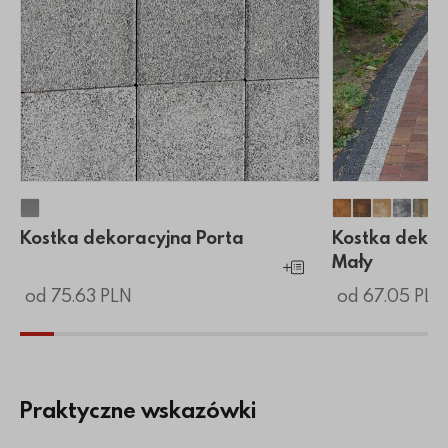
Kostka dekoracyjna Porta
Kostka dekor
Kostka dek
Kostka 
Kostk
Kos
Kostka dekoracyjna Porta
Kostka dekor
Mały
Dodaj do koszyka
od 75.63 PLN
od 67.05 PLN
Praktyczne wskazówki