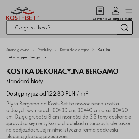
Zamk
(pusty)
Zapytania
Zaloguj się
Menu
Po kliknięciu przycisku fraza zostanie wyszukana
Wysz
Strona główna
Produkty
Kostki dekoracyjne
Kostka
dekoracyjna Bergamo
KOSTKA DEKORACYJNA BERGAMO
standard biały
2
Dostępny już od 122.80 PLN
/ m
Płyta Bergamo od Kost-Bet to nowoczesna kostka
o dużych wymiarach: 80×30 cm, 80×40 cm oraz 80×50
cm. Dzięki grubości 8 cm i nośności do 3,5 tony doskonale
sprawdza się nie tylko na chodnikach i tarasach, ale także
na podjazdach. Jej minimalistyczna forma podkreśla
elegancję każdej przestrzeni.