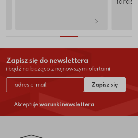
tarasy 
Zapisz się do newslettera
i bądź na bieżąco z najnowszymi ofertami
Zapisz się
adres e-mail
Akceptuje
warunki newslettera
Link do strony głównej