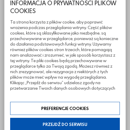
INFORMACJA O PRYWATNOŚCI PLIKÓW
COOKIES
Ta strona korzysta z plików cookie, aby poprawić
wrażenia podczas przeglądania witryny. Część plików
Informacje techniczne
cookies, które są sklasyfikowane jako niezbędne, są
przechowywane w przeglądarce, ponieważ są konieczne
do działania podstawowych funkcji witryny. Używamy
również plików cookies stron trzecich, które pomagają
Sposoby ułożenia
nam analizować i zrozumieć, w jaki sposób korzystasz z
tej witryny. Te pliki cookies będą przechowywane w
przeglądarce tylko za Twoją zgodą. Możesz również z
nich zrezygnować, ale rezygnacja z niektórych z tych
Pliki do pobrania
plików może mieć wpływ na wygodę przeglądania.
Klikając „Przejdź do serwisu” udzielasz zgody na
przetwarzanie Twoich danych osobowych dotyczących
Twojej aktywności na naszej stronie. Dane są zbierane w
celach zgodnych z naszą polityką prywatności. Zgoda jest
Realizacje z wykorzystaniem kostki
dobrowolna. Możesz jej odmówić lub ograniczyć jej
PREFERENCJE COOKIES
zakres klikając w „Preferencje cookies”. W każdej chwili
Bergamo
możesz modyfikować udzielone zgody w zakładce:
informacje i regulaminy — ustawienia cookies.
PRZEJDŹ DO SERWISU