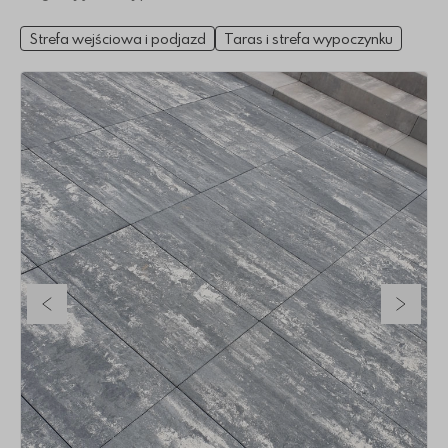
Strefa wejściowa i podjazd
Taras i strefa wypoczynku
Poprzedni slajd
Nastę