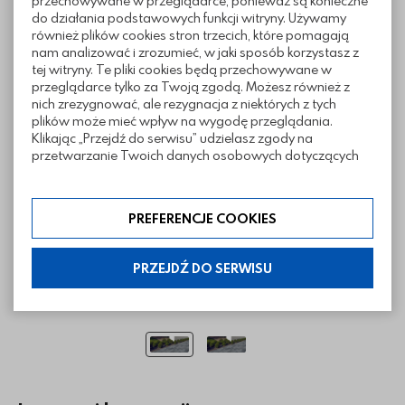
przechowywane w przeglądarce, ponieważ są konieczne
do działania podstawowych funkcji witryny. Używamy
również plików cookies stron trzecich, które pomagają
nam analizować i zrozumieć, w jaki sposób korzystasz z
tej witryny. Te pliki cookies będą przechowywane w
Realizacje z wykorzystaniem Aprilia
przeglądarce tylko za Twoją zgodą. Możesz również z
nich zrezygnować, ale rezygnacja z niektórych z tych
Moments
plików może mieć wpływ na wygodę przeglądania.
Klikając „Przejdź do serwisu” udzielasz zgody na
przetwarzanie Twoich danych osobowych dotyczących
Twojej aktywności na naszej stronie. Dane są zbierane w
celach zgodnych z naszą polityką prywatności. Zgoda jest
dobrowolna. Możesz jej odmówić lub ograniczyć jej
PREFERENCJE COOKIES
zakres klikając w „Preferencje cookies”. W każdej chwili
możesz modyfikować udzielone zgody w zakładce:
informacje i regulaminy — ustawienia cookies.
PRZEJDŹ DO SERWISU