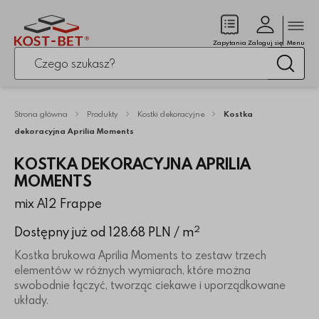
Zamk
(pusty)
Zapytania
Zaloguj się
Menu
Po kliknięciu przycisku fraza zostanie wyszukana
Wysz
Strona główna
Produkty
Kostki dekoracyjne
Kostka
dekoracyjna Aprilia Moments
KOSTKA DEKORACYJNA APRILIA
MOMENTS
mix A12 Frappe
2
Dostępny już od 128.68 PLN
/ m
Kostka brukowa Aprilia Moments to zestaw trzech
elementów w różnych wymiarach, które można
swobodnie łączyć, tworząc ciekawe i uporządkowane
układy.