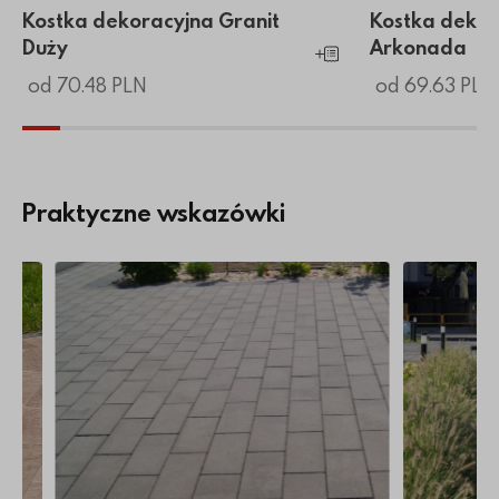
Kostka dekoracyjna Granit
Kostka dekor
Duży
Arkonada
Dodaj do koszyka
od 70.48 PLN
od 69.63 PLN
Praktyczne wskazówki
doświadczonego producenta
ukową?
Więcej o Impregnacja kostki brukowej
Więcej o Ko