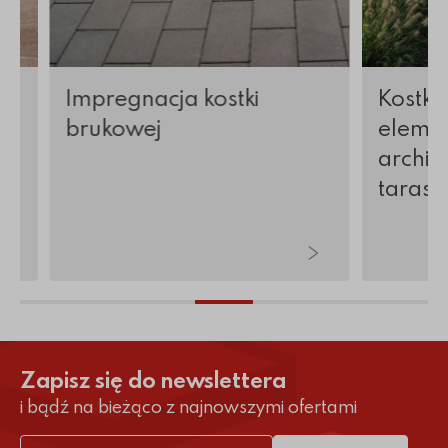
Impregnacja kostki
Kostka
brukowej
elemen
archite
tarasy 
Zapisz się do newslettera
i bądź na bieżąco z najnowszymi ofertami