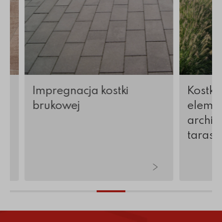
Impregnacja kostki
Kostka
brukowej
elemen
archite
tarasy 