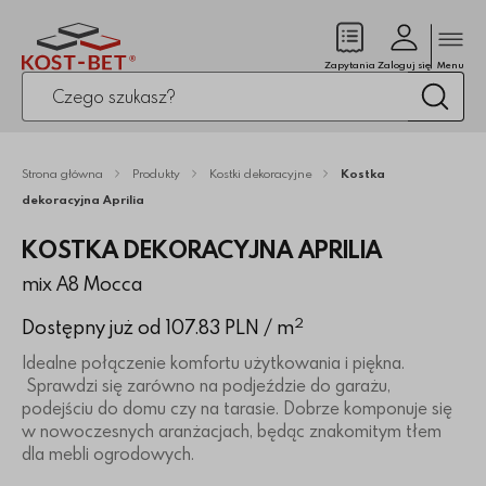
Zamk
(pusty)
Zapytania
Zaloguj się
Menu
Po kliknięciu przycisku fraza zostanie wyszukana
Wysz
Strona główna
Produkty
Kostki dekoracyjne
Kostka
dekoracyjna Aprilia
KOSTKA DEKORACYJNA APRILIA
mix A8 Mocca
2
Dostępny już od 107.83 PLN
/ m
Idealne połączenie komfortu użytkowania i piękna.
Sprawdzi się zarówno na podjeździe do garażu,
podejściu do domu czy na tarasie. Dobrze komponuje się
w nowoczesnych aranżacjach, będąc znakomitym tłem
dla mebli ogrodowych.