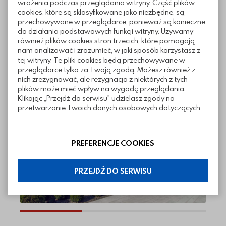
Sposoby ułożenia
wrażenia podczas przeglądania witryny. Część plików
cookies, które są sklasyfikowane jako niezbędne, są
przechowywane w przeglądarce, ponieważ są konieczne
do działania podstawowych funkcji witryny. Używamy
Pliki do pobrania
również plików cookies stron trzecich, które pomagają
nam analizować i zrozumieć, w jaki sposób korzystasz z
tej witryny. Te pliki cookies będą przechowywane w
przeglądarce tylko za Twoją zgodą. Możesz również z
nich zrezygnować, ale rezygnacja z niektórych z tych
plików może mieć wpływ na wygodę przeglądania.
Realizacje z wykorzystaniem kostki
Klikając „Przejdź do serwisu” udzielasz zgody na
Aprilia
przetwarzanie Twoich danych osobowych dotyczących
Twojej aktywności na naszej stronie. Dane są zbierane w
celach zgodnych z naszą polityką prywatności. Zgoda jest
dobrowolna. Możesz jej odmówić lub ograniczyć jej
PREFERENCJE COOKIES
zakres klikając w „Preferencje cookies”. W każdej chwili
możesz modyfikować udzielone zgody w zakładce:
informacje i regulaminy — ustawienia cookies.
PRZEJDŹ DO SERWISU