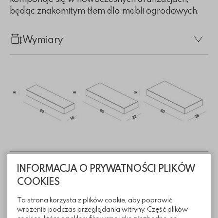
będąc znakomitym tłem dla mebli ogrodowych.
Wymiary
Informacje techniczne
INFORMACJA O PRYWATNOŚCI PLIKÓW
COOKIES
Sposoby ułożenia
Ta strona korzysta z plików cookie, aby poprawić
wrażenia podczas przeglądania witryny. Część plików