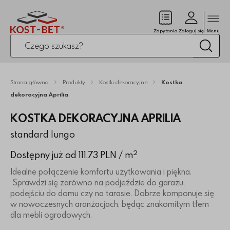
Zamk
(pusty)
Zapytania
Zaloguj się
Menu
Po kliknięciu przycisku fraza zostanie wyszukana
Wysz
Strona główna
Produkty
Kostki dekoracyjne
Kostka
dekoracyjna Aprilia
KOSTKA DEKORACYJNA APRILIA
standard lungo
2
Dostępny już od 111.73 PLN
/ m
Idealne połączenie komfortu użytkowania i piękna.
Sprawdzi się zarówno na podjeździe do garażu,
podejściu do domu czy na tarasie. Dobrze komponuje się
w nowoczesnych aranżacjach, będąc znakomitym tłem
dla mebli ogrodowych.