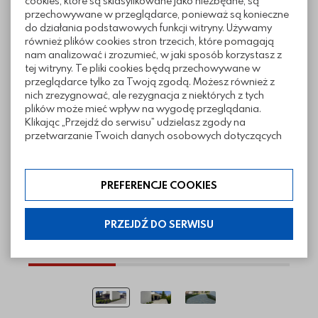
cookies, które są sklasyfikowane jako niezbędne, są
przechowywane w przeglądarce, ponieważ są konieczne
Pliki do pobrania
do działania podstawowych funkcji witryny. Używamy
również plików cookies stron trzecich, które pomagają
nam analizować i zrozumieć, w jaki sposób korzystasz z
tej witryny. Te pliki cookies będą przechowywane w
przeglądarce tylko za Twoją zgodą. Możesz również z
Realizacje z wykorzystaniem kostki
nich zrezygnować, ale rezygnacja z niektórych z tych
plików może mieć wpływ na wygodę przeglądania.
Aprilia
Klikając „Przejdź do serwisu” udzielasz zgody na
przetwarzanie Twoich danych osobowych dotyczących
Twojej aktywności na naszej stronie. Dane są zbierane w
celach zgodnych z naszą polityką prywatności. Zgoda jest
dobrowolna. Możesz jej odmówić lub ograniczyć jej
PREFERENCJE COOKIES
zakres klikając w „Preferencje cookies”. W każdej chwili
możesz modyfikować udzielone zgody w zakładce:
informacje i regulaminy — ustawienia cookies.
PRZEJDŹ DO SERWISU