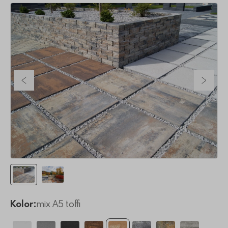
Poprzedni slajd
Nastę
Kolor:
mix A5 toffi