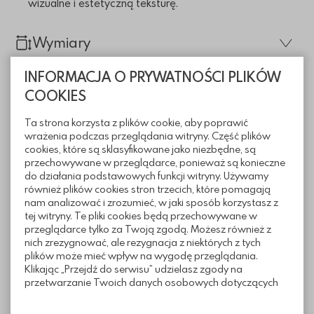
wizualne i estetyczną teksturę.
Wymiary
INFORMACJA O PRYWATNOŚCI PLIKÓW
COOKIES
Ta strona korzysta z plików cookie, aby poprawić
wrażenia podczas przeglądania witryny. Część plików
cookies, które są sklasyfikowane jako niezbędne, są
przechowywane w przeglądarce, ponieważ są konieczne
do działania podstawowych funkcji witryny. Używamy
również plików cookies stron trzecich, które pomagają
nam analizować i zrozumieć, w jaki sposób korzystasz z
tej witryny. Te pliki cookies będą przechowywane w
przeglądarce tylko za Twoją zgodą. Możesz również z
Informacje techniczne
nich zrezygnować, ale rezygnacja z niektórych z tych
plików może mieć wpływ na wygodę przeglądania.
Klikając „Przejdź do serwisu” udzielasz zgody na
przetwarzanie Twoich danych osobowych dotyczących
Sposoby ułożenia
Twojej aktywności na naszej stronie. Dane są zbierane w
celach zgodnych z naszą polityką prywatności. Zgoda jest