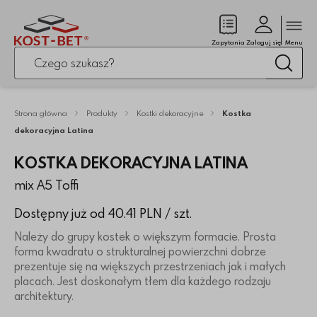
Zamk
(pusty)
Zapytania
Zaloguj się
Menu
Po kliknięciu przycisku fraza zostanie wyszukana
Wysz
Strona główna
Produkty
Kostki dekoracyjne
Kostka
dekoracyjna Latina
KOSTKA DEKORACYJNA LATINA
mix A5 Toffi
Dostępny już od 40.41 PLN
/ szt.
Należy do grupy kostek o większym formacie. Prosta
forma kwadratu o strukturalnej powierzchni dobrze
prezentuje się na większych przestrzeniach jak i małych
placach. Jest doskonałym tłem dla każdego rodzaju
architektury.