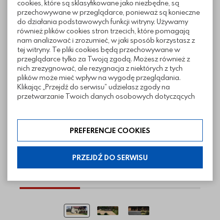
cookies, które są sklasyfikowane jako niezbędne, są
przechowywane w przeglądarce, ponieważ są konieczne
Pliki do pobrania
do działania podstawowych funkcji witryny. Używamy
również plików cookies stron trzecich, które pomagają
nam analizować i zrozumieć, w jaki sposób korzystasz z
tej witryny. Te pliki cookies będą przechowywane w
przeglądarce tylko za Twoją zgodą. Możesz również z
nich zrezygnować, ale rezygnacja z niektórych z tych
Realizacje z wykorzystaniem kostki
plików może mieć wpływ na wygodę przeglądania.
Gardena
Klikając „Przejdź do serwisu” udzielasz zgody na
przetwarzanie Twoich danych osobowych dotyczących
Twojej aktywności na naszej stronie. Dane są zbierane w
celach zgodnych z naszą polityką prywatności. Zgoda jest
dobrowolna. Możesz jej odmówić lub ograniczyć jej
PREFERENCJE COOKIES
zakres klikając w „Preferencje cookies”. W każdej chwili
możesz modyfikować udzielone zgody w zakładce:
informacje i regulaminy — ustawienia cookies.
PRZEJDŹ DO SERWISU