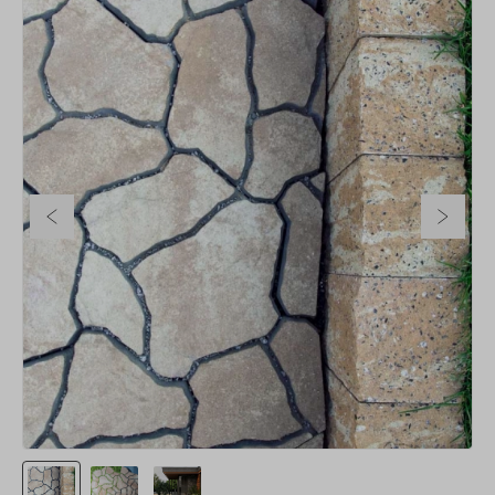
Poprzedni slajd
Nastę