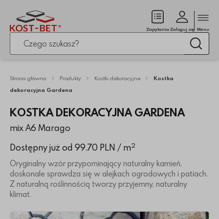
Zamk
(pusty)
Zapytania
Zaloguj się
Menu
Po kliknięciu przycisku fraza zostanie wyszukana
Wysz
Strona główna
Produkty
Kostki dekoracyjne
Kostka
dekoracyjna Gardena
KOSTKA DEKORACYJNA GARDENA
mix A6 Marago
2
Dostępny już od 99.70 PLN
/ m
Oryginalny wzór przypominający naturalny kamień,
doskonale sprawdza się w alejkach ogrodowych i patiach.
Z naturalną roślinnością tworzy przyjemny, naturalny
klimat.