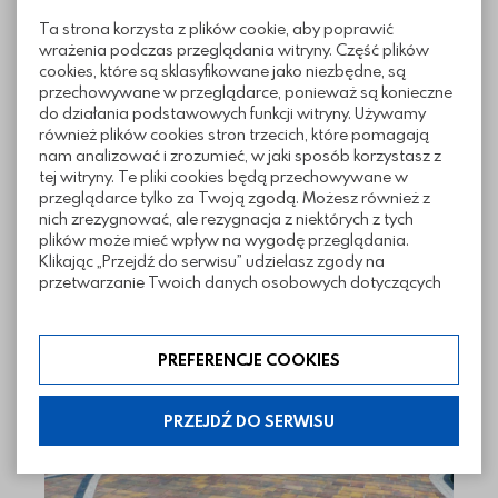
Informacje techniczne
Ta strona korzysta z plików cookie, aby poprawić
wrażenia podczas przeglądania witryny. Część plików
cookies, które są sklasyfikowane jako niezbędne, są
przechowywane w przeglądarce, ponieważ są konieczne
Sposoby ułożenia
do działania podstawowych funkcji witryny. Używamy
również plików cookies stron trzecich, które pomagają
nam analizować i zrozumieć, w jaki sposób korzystasz z
Pliki do pobrania
tej witryny. Te pliki cookies będą przechowywane w
przeglądarce tylko za Twoją zgodą. Możesz również z
nich zrezygnować, ale rezygnacja z niektórych z tych
plików może mieć wpływ na wygodę przeglądania.
Klikając „Przejdź do serwisu” udzielasz zgody na
przetwarzanie Twoich danych osobowych dotyczących
Realizacje z wykorzystaniem kostki
Twojej aktywności na naszej stronie. Dane są zbierane w
Florencja
celach zgodnych z naszą polityką prywatności. Zgoda jest
dobrowolna. Możesz jej odmówić lub ograniczyć jej
PREFERENCJE COOKIES
zakres klikając w „Preferencje cookies”. W każdej chwili
możesz modyfikować udzielone zgody w zakładce:
informacje i regulaminy — ustawienia cookies.
PRZEJDŹ DO SERWISU