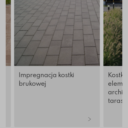
Impregnacja kostki
Kostka
brukowej
elemen
archite
tarasy 