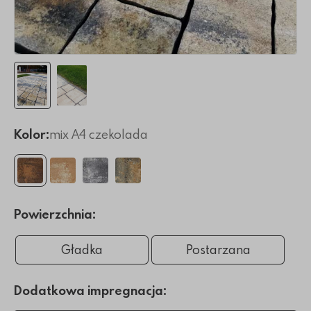
Kolor:
mix A4 czekolada
Powierzchnia:
Gładka
Postarzana
Dodatkowa impregnacja: