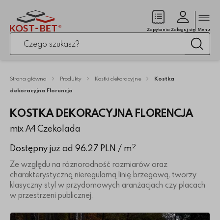
Zamk
(pusty)
Zapytania
Zaloguj się
Menu
Po kliknięciu przycisku fraza zostanie wyszukana
Wysz
Strona główna
Produkty
Kostki dekoracyjne
Kostka
dekoracyjna Florencja
KOSTKA DEKORACYJNA FLORENCJA
mix A4 Czekolada
2
Dostępny już od 96.27 PLN
/ m
Ze względu na różnorodność rozmiarów oraz
charakterystyczną nieregularną linię brzegową, tworzy
klasyczny styl w przydomowych aranżacjach czy placach
w przestrzeni publicznej.