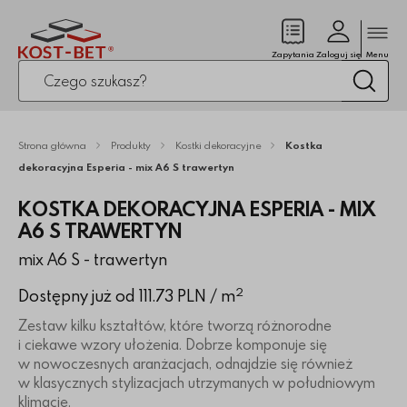
Zamk
(pusty)
Zapytania
Zaloguj się
Menu
Po kliknięciu przycisku fraza zostanie wyszukana
Wysz
Strona główna
Produkty
Kostki dekoracyjne
Kostka
dekoracyjna Esperia - mix A6 S trawertyn
KOSTKA DEKORACYJNA ESPERIA - MIX
A6 S TRAWERTYN
mix A6 S - trawertyn
2
Dostępny już od 111.73 PLN
/ m
Zestaw kilku kształtów, które tworzą różnorodne
i ciekawe wzory ułożenia. Dobrze komponuje się
w nowoczesnych aranżacjach, odnajdzie się również
w klasycznych stylizacjach utrzymanych w południowym
klimacie.