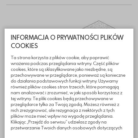
INFORMACJA O PRYWATNOŚCI PLIKÓW
COOKIES
Ta strona korzysta z plików cookie, aby poprawić
wrażenia podczas przeglądania witryny. Część plików
cookies, które są sklasyfikowane jako niezbędne, są
przechowywane w przeglądarce, ponieważ są konieczne
do działania podstawowych funkcji witryny. Używamy
również plików cookies stron trzecich, które pomagają
nam analizować i zrozumieć, w jaki sposób korzystasz z
tej witryny. Te pliki cookies będą przechowywane w
Informacje techniczne
przeglądarce tylko za Twoją zgodą. Możesz również z
nich zrezygnować, ale rezygnacja z niektórych z tych
plików może mieć wpływ na wygodę przeglądania.
Klikając „Przejdź do serwisu” udzielasz zgody na
Sposoby ułożenia
przetwarzanie Twoich danych osobowych dotyczących
Twojej aktywności na naszej stronie. Dane są zbierane w