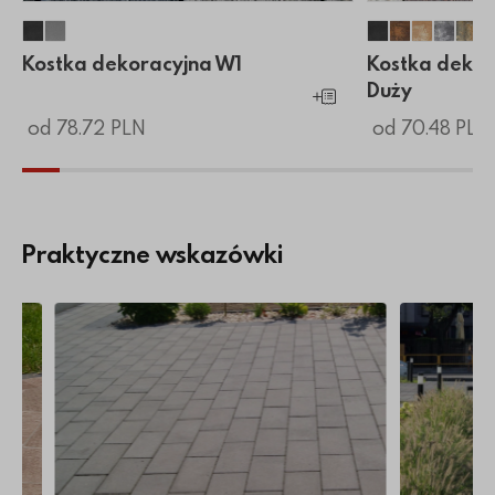
Kostka dekoracyjna W1
Kostka dekoracyjna W1
Kostka dekor
Kostka dek
Kostka 
Kostk
Kos
Kostka dekoracyjna W1
Kostka dekor
Duży
Dodaj do koszyka
od 78.72 PLN
od 70.48 PLN
Praktyczne wskazówki
doświadczonego producenta
ukową?
Więcej o Impregnacja kostki brukowej
Więcej o Ko