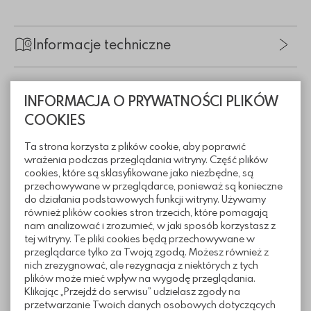
Informacje techniczne
Pliki do pobrania
INFORMACJA O PRYWATNOŚCI PLIKÓW
COOKIES
Ta strona korzysta z plików cookie, aby poprawić
wrażenia podczas przeglądania witryny. Część plików
Realizacje z wykorzystaniem
cookies, które są sklasyfikowane jako niezbędne, są
ogrodzenia łupanego Muro
przechowywane w przeglądarce, ponieważ są konieczne
do działania podstawowych funkcji witryny. Używamy
również plików cookies stron trzecich, które pomagają
nam analizować i zrozumieć, w jaki sposób korzystasz z
tej witryny. Te pliki cookies będą przechowywane w
przeglądarce tylko za Twoją zgodą. Możesz również z
nich zrezygnować, ale rezygnacja z niektórych z tych
plików może mieć wpływ na wygodę przeglądania.
Klikając „Przejdź do serwisu” udzielasz zgody na
przetwarzanie Twoich danych osobowych dotyczących