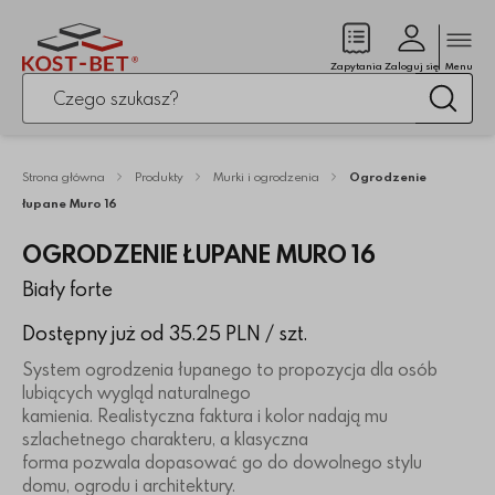
Zamk
(pusty)
Zapytania
Zaloguj się
Menu
Po kliknięciu przycisku fraza zostanie wyszukana
Wysz
Strona główna
Produkty
Murki i ogrodzenia
Ogrodzenie
łupane Muro 16
OGRODZENIE ŁUPANE MURO 16
Biały forte
Dostępny już od 35.25 PLN
/ szt.
System ogrodzenia łupanego to propozycja dla osób
lubiących wygląd naturalnego
kamienia. Realistyczna faktura i kolor nadają mu
szlachetnego charakteru, a klasyczna
forma pozwala dopasować go do dowolnego stylu
domu, ogrodu i architektury.