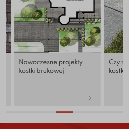
w
Nowoczesne projekty
Czy zi
kostki brukowej
kostkę