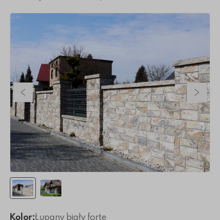
Poprzedni slajd
Nastę
Kolor:
Łupany biały forte