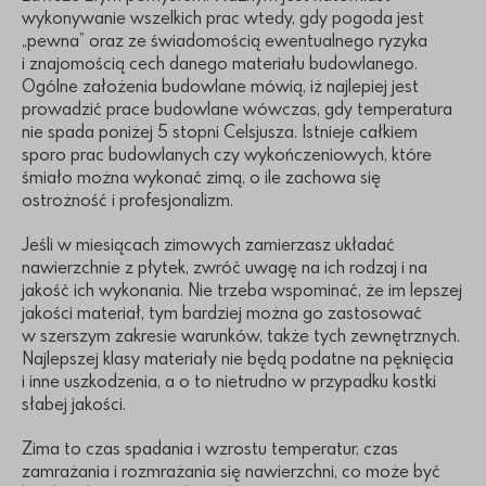
wykonywanie wszelkich prac wtedy, gdy pogoda jest
„pewna” oraz ze świadomością ewentualnego ryzyka
i znajomością cech danego materiału budowlanego.
Ogólne założenia budowlane mówią, iż najlepiej jest
prowadzić prace budowlane wówczas, gdy temperatura
nie spada poniżej 5 stopni Celsjusza. Istnieje całkiem
sporo prac budowlanych czy wykończeniowych, które
śmiało można wykonać zimą, o ile zachowa się
ostrożność i profesjonalizm.
Jeśli w miesiącach zimowych zamierzasz układać
nawierzchnie z płytek, zwróć uwagę na ich rodzaj i na
jakość ich wykonania. Nie trzeba wspominać, że im lepszej
jakości materiał, tym bardziej można go zastosować
w szerszym zakresie warunków, także tych zewnętrznych.
Najlepszej klasy materiały nie będą podatne na pęknięcia
i inne uszkodzenia, a o to nietrudno w przypadku kostki
słabej jakości.
Zima to czas spadania i wzrostu temperatur, czas
zamrażania i rozmrażania się nawierzchni, co może być