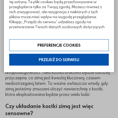
przestrzeń, na której wykonywane są prace. Ważne jest
tej witryny. Te pliki cookies będą przechowywane w
także oświetlenie – zimowe dni są krótkie, a wykonanie
przeglądarce tylko za Twoją zgodą. Możesz również z
nich zrezygnować, ale rezygnacja z niektórych z tych
nawierzchni wymaga dobrego oświetlenia, by uniknąć
plików może mieć wpływ na wygodę przeglądania.
wszelkich błędów i niedociągnięć.
Klikając „Przejdź do serwisu” udzielasz zgody na
przetwarzanie Twoich danych osobowych dotyczących
Ułożona na świeżo nawierzchnia musi być pokryta
Twojej aktywności na naszej stronie. Dane są zbierane w
kompozycją hydrofobową, w postaci wysokiej klasy
celach zgodnych z naszą polityką prywatności. Zgoda jest
uszczelniaczy i powłok zabezpieczających nawierzchnię.
dobrowolna. Możesz jej odmówić lub ograniczyć jej
Tego typu preparaty zwiększają mrozoodporność
PREFERENCJE COOKIES
zakres klikając w „Preferencje cookies”. W każdej chwili
nawierzchni.
możesz modyfikować udzielone zgody w zakładce:
informacje i regulaminy — ustawienia cookies.
PRZEJDŹ DO SERWISU
Jeśli decydujesz się na układanie kostki brukowej zimą,
dobrze jest wybrać materiał o wysokim stopniu
antypoślizgowości. Taka kostka brukowa będzie bardziej
przyczepna, co zimą jest kwestią kluczową, czasem
niedostrzeganą latem. To ważne zwłaszcza wtedy, gdy
zimą jesteśmy zmuszeni ułożyć nawierzchnię z kostki,
która eksploatowana będzie przez wielu ludzi.
Czy układanie kostki zimą jest więc
sensowne?