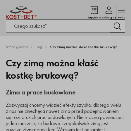
Zamk
(pusty)
Zapytania
Zaloguj się
Menu
Po kliknięciu przycisku fraza zostanie wyszukana
Wysz
Strona główna
Blog
Czy zimą można kłaść kostkę brukową?
Czy zimą można kłaść
kostkę brukową?
Zima a prace budowlane
Zazwyczaj chcemy widzieć efekty szybko, dlatego wielu
z nas nie zniechęca nawet zima przed podejmowaniem
się różnorakich prac budowlanych. Nie można powiedzieć
jednoznacznie, że budowa czegokolwiek zimą jest
zawsze złym pomysłem. Ważnym jest natomiast