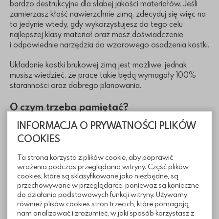
bardzo destrukcyjne dla słabej jakości materiałów. Jeśli
zamierzasz kłaść nawierzchnie zimą, zdecyduj się więc na
to jedynie wtedy, gdy wykorzystujesz do tego celu
najlepszej klasy materiał oraz masz doświadczenie
i odpowiednie narzędzia do wzorowego osadzenia kostki.
Układanie kostki brukowej zimą jest możliwe, jednak
musisz wiedzieć, że prace takie będą wymagały 100%
staranności oraz dobrego planowania.
O czym trzeba pamiętać?
INFORMACJA O PRYWATNOŚCI PLIKÓW
Jeśli jesteś zdecydowany układać nawierzchnię z kostki
COOKIES
zimą, musisz pamiętać o kilku istotnych kwestiach. Zgranie
prac budowlanych z dobrą pogodą (brak opadów, kilka
Ta strona korzysta z plików cookie, aby poprawić
stopni Celsjusza „na plusie) to konieczne minimum. Inna
wrażenia podczas przeglądania witryny. Część plików
kwestia to przygotowanie sprzętu grzewczego.
cookies, które są sklasyfikowane jako niezbędne, są
Komfortowa temperatura powietrza to staranniej
przechowywane w przeglądarce, ponieważ są konieczne
wykonywane prace, a przy tym nieoceniona dokładność.
do działania podstawowych funkcji witryny. Używamy
Jeśli wykonujesz podjazd lub ogrodowe alejki, zadbaj
również plików cookies stron trzecich, które pomagają
o nagrzewnice lub promienniki, dzięki którym ogrzejesz
nam analizować i zrozumieć, w jaki sposób korzystasz z