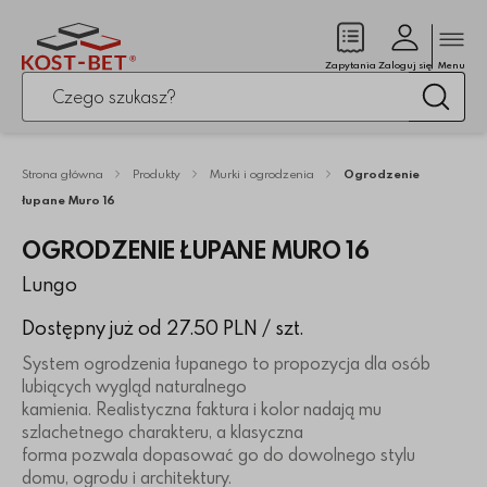
Zamk
(pusty)
Zapytania
Zaloguj się
Menu
Po kliknięciu przycisku fraza zostanie wyszukana
Wysz
Strona główna
Produkty
Murki i ogrodzenia
Ogrodzenie
łupane Muro 16
OGRODZENIE ŁUPANE MURO 16
Lungo
Dostępny już od 27.50 PLN
/ szt.
System ogrodzenia łupanego to propozycja dla osób
lubiących wygląd naturalnego
kamienia. Realistyczna faktura i kolor nadają mu
szlachetnego charakteru, a klasyczna
forma pozwala dopasować go do dowolnego stylu
domu, ogrodu i architektury.