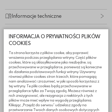
Informacje techniczne
Pliki do pobrania
INFORMACJA O PRYWATNOŚCI PLIKÓW
COOKIES
Ta strona korzysta z plików cookie, aby poprawić
wrażenia podczas przeglądania witryny. Część plików
Realizacje z wykorzystaniem
cookies, które są sklasyfikowane jako niezbędne, są
ogrodzenia łupanego Muro
przechowywane w przeglądarce, ponieważ są konieczne
do działania podstawowych funkcji witryny. Używamy
również plików cookies stron trzecich, które pomagają
nam analizować i zrozumieć, w jaki sposób korzystasz z
tej witryny. Te pliki cookies będą przechowywane w
przeglądarce tylko za Twoją zgodą. Możesz również z
nich zrezygnować, ale rezygnacja z niektórych z tych
plików może mieć wpływ na wygodę przeglądania.
Klikając „Przejdź do serwisu” udzielasz zgody na
przetwarzanie Twoich danych osobowych dotyczących