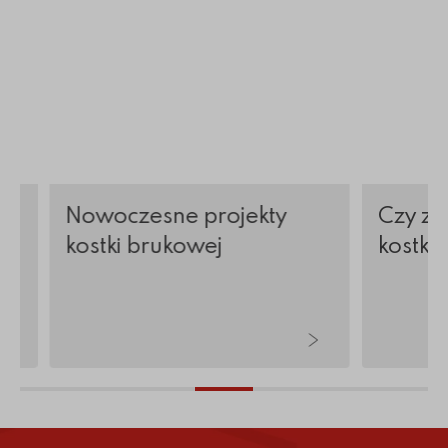
w
Nowoczesne projekty
Czy zi
kostki brukowej
kostkę