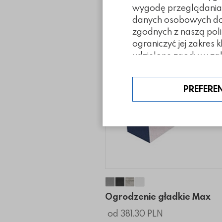
wygodę przeglądania. 
danych osobowych doty
zgodnych z naszą poli
ograniczyć jej zakres 
udzielone zgody w zak
PREFERE
Ogrodzenie gładkie Max
Ogrodzenie gładkie Max
Ogrodzenie gładkie M
Ogrodzenie gładkie
Ogrodzenie gładkie Max
od 381.30 PLN