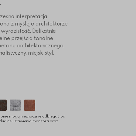
.
zesna interpretacja
na z myślą o architekturze,
 wyrazistość. Delikatnie
elne przejścia tonalne
etonu architektonicznego,
istyczny, miejski styl.
ronie mogą nieznacznie odbiegać od
idualne ustawienia monitora oraz