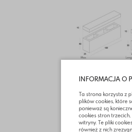
INFORMACJA O 
Informacje tec
Ta strona korzysta z 
plików cookies, które
Inne z tej ka
ponieważ są konieczn
cookies stron trzecich
witryny. Te pliki coo
również z nich zrezyg