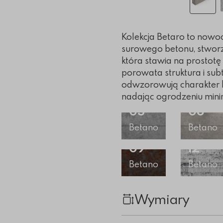
Kolekcja Betaro to nowoc
surowego betonu, stworz
która stawia na prostotę i
porowata struktura i subt
Vision-
Vision
odwzorowują charakter b
Bet
Bet
nadając ogrodzeniu minima
03
06
Vision-
Vision
Betano
Betano
Bet
Bet
09
12
Betano
Betano
Wymiary