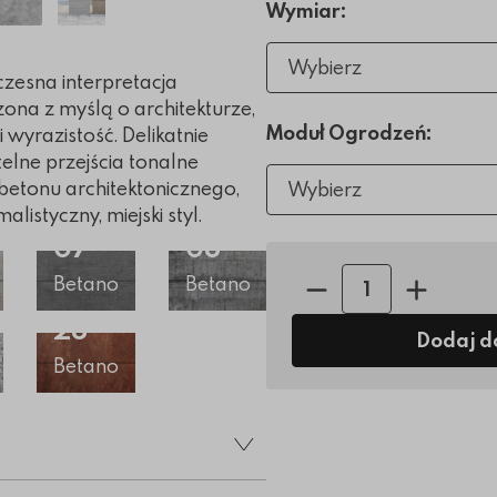
Wymiar:
Wybierz
zesna interpretacja
ona z myślą o architekturze,
Moduł Ogrodzeń:
 wyrazistość. Delikatnie
elne przejścia tonalne
-
Vision-
Vision-
etonu architektonicznego,
Wybierz
Bet
Bet
listyczny, miejski styl.
07
08
-
Vision-
Ilość sztuk:
Betano
Betano
Bet
28
Dodaj d
Betano