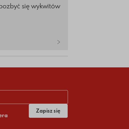
pozbyć się wykwitów
Nowoczesne proj
kostki brukowej
Zapisz się
era