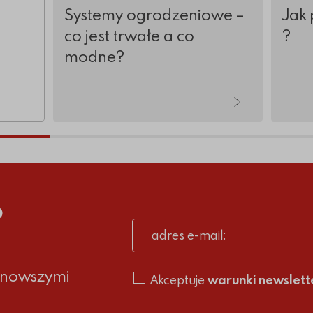
Systemy ogrodzeniowe –
Jak 
co jest trwałe a co
?
modne?
tykuły
o
adres e-mail
ajnowszymi
Akceptuje
warunki newslett