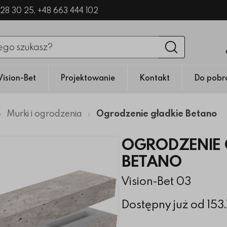
328 30 25,
+48 663 444 102
nięciu przycisku fraza zostanie wyszukana
Wyszukaj
Vision-Bet
Projektowanie
Kontakt
Do pobr
Murki i ogrodzenia
Ogrodzenie gładkie Betano
OGRODZENIE 
BETANO
Vision-Bet 03
Dostępny już od 153