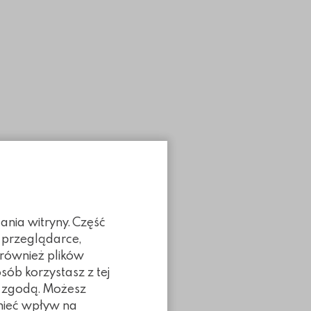
ania witryny. Część
 przeglądarce,
 również plików
Poprzedni slidy
Następny slidy
sób korzystasz z tej
ą zgodą. Możesz
 mieć wpływ na