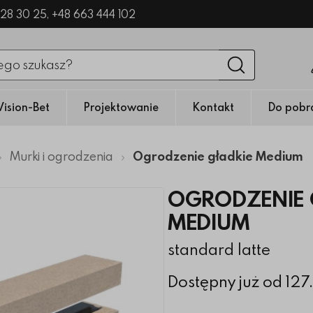
328 30 25,
+48 663 444 102
nięciu przycisku fraza zostanie wyszukana
Wyszukaj
Vision-Bet
Projektowanie
Kontakt
Do pobr
Murki i ogrodzenia
Ogrodzenie gładkie Medium
OGRODZENIE 
MEDIUM
standard latte
Dostępny już od 127