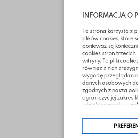
INFORMACJA O 
Ta strona korzysta z 
plików cookies, które
ponieważ są konieczn
cookies stron trzecich
witryny. Te pliki coo
również z nich zrezyg
wygodę przeglądania. 
danych osobowych doty
zgodnych z naszą poli
ograniczyć jej zakres 
udzielone zgody w zak
Inne z tej ka
PREFERE