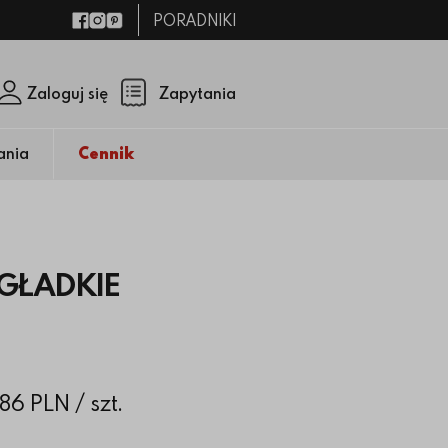
PORADNIKI
Facebook
Instagram
Pinterest
Zaloguj się
Zapytania
Zamknij p
(pusty)
ania
Cennik
GŁADKIE
.86 PLN
/ szt.