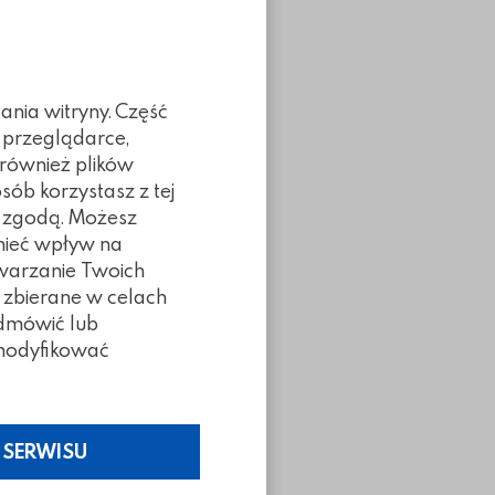
ania witryny. Część
 przeglądarce,
 również plików
sób korzystasz z tej
ą zgodą. Możesz
 mieć wpływ na
twarzanie Twoich
 zbierane w celach
odmówić lub
z modyfikować
Poprzedni slidy
Następny slidy
 SERWISU