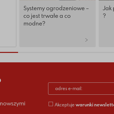
Systemy ogrodzeniowe –
Jak 
co jest trwałe a co
?
modne?
tykuły
o
adres e-mail
ajnowszymi
Akceptuje
warunki newslett