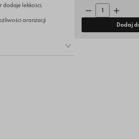
 dodaje lekkości,
Ilość sztuk:
ożliwości aranżacji
Dodaj d