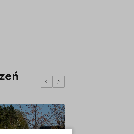
dzeń
Poprzedni slidy
Następny slidy