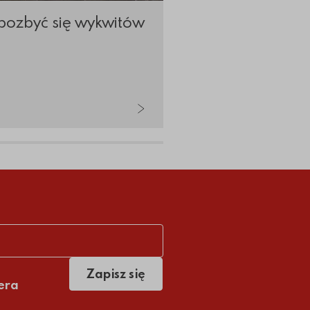
pozbyć się wykwitów
Nowoczesne proj
kostki brukowej
Zapisz się
era