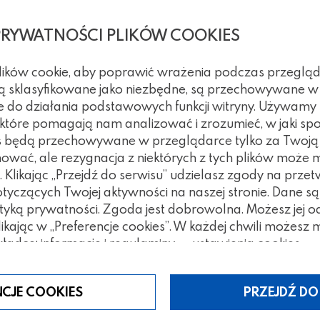
PRYWATNOŚCI PLIKÓW COOKIES
plików cookie, aby poprawić wrażenia podczas przegląd
 są sklasyfikowane jako niezbędne, są przechowywane w
e do działania podstawowych funkcji witryny. Używamy
, które pomagają nam analizować i zrozumieć, w jaki spo
kies będą przechowywane w przeglądarce tylko za Twoj
nować, ale rezygnacja z niektórych z tych plików może
Klikając „Przejdź do serwisu” udzielasz zgody na prze
czących Twojej aktywności na naszej stronie. Dane są
tyką prywatności. Zgoda jest dobrowolna. Możesz jej 
klikając w „Preferencje cookies”. W każdej chwili możes
ładce: informacje i regulaminy — ustawienia cookies.
tegorii
NCJE COOKIES
PRZEJDŹ DO