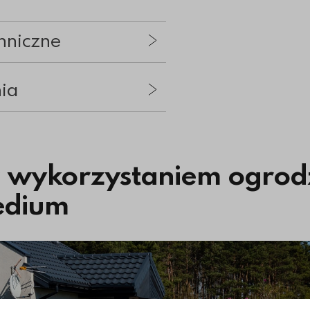
hniczne
nia
 z wykorzystaniem ogro
edium