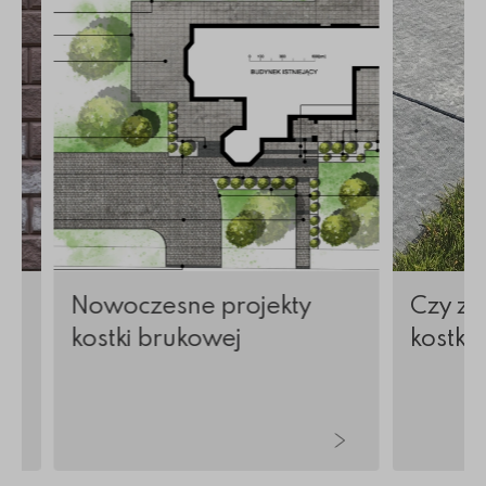
w
Nowoczesne projekty
Czy zi
kostki brukowej
kostkę