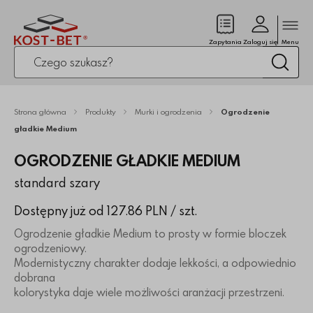
Zamk
(pusty)
Zapytania
Zaloguj się
Menu
Po kliknięciu przycisku fraza zostanie wyszukana
Wysz
Strona główna
Produkty
Murki i ogrodzenia
Ogrodzenie
gładkie Medium
OGRODZENIE GŁADKIE MEDIUM
standard szary
Dostępny już od 127.86 PLN
/ szt.
Ogrodzenie gładkie Medium to prosty w formie bloczek
ogrodzeniowy.
Modernistyczny charakter dodaje lekkości, a odpowiednio
dobrana
kolorystyka daje wiele możliwości aranżacji przestrzeni.