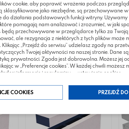
plików cookie, aby poprawić wrażenia podczas przegląd
 są sklasyfikowane jako niezbędne, są przechowywane w
e do działania podstawowych funkcji witryny. Używamy
, które pomagają nam analizować i zrozumieć, w jaki spo
kies będą przechowywane w przeglądarce tylko za Twoj
nować, ale rezygnacja z niektórych z tych plików może
Klikając „Przejdź do serwisu” udzielasz zgody na prze
czących Twojej aktywności na naszej stronie. Dane są
tegorii
tyką prywatności. Zgoda jest dobrowolna. Możesz jej 
klikając w „Preferencje cookies”. W każdej chwili możes
ładce: informacje i regulaminy — ustawienia cookies.
NCJE COOKIES
PRZEJDŹ DO