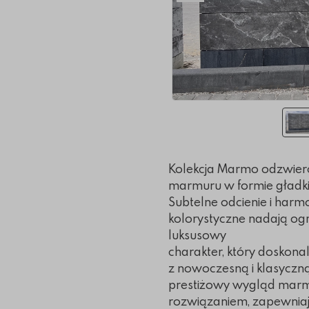
Kolekcja Marmo odzwierc
marmuru w formie gładk
Subtelne odcienie i harm
kolorystyczne nadają og
luksusowy
charakter, który doskona
z nowoczesną i klasyczną
prestiżowy wygląd marm
rozwiązaniem, zapewniaj