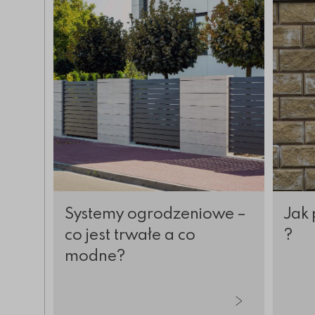
Więcej o Systemy ogrodzeniowe – co jest trw
Więcej 
Systemy ogrodzeniowe –
Jak 
co jest trwałe a co
?
modne?
tykuły