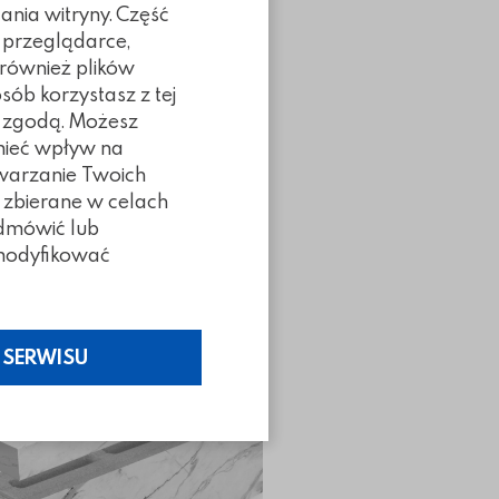
ania witryny. Część
 przeglądarce,
 również plików
sób korzystasz z tej
ą zgodą. Możesz
 mieć wpływ na
twarzanie Twoich
 zbierane w celach
odmówić lub
Poprzedni slidy
Następny slidy
z modyfikować
NOWOŚĆ
 SERWISU