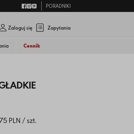
PORADNIKI
Facebook
Instagram
Pinterest
Zaloguj się
Zapytania
Zamknij p
(pusty)
ania
Cennik
GŁADKIE
.75 PLN
/ szt.