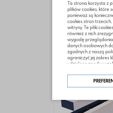
Ta strona korzysta z 
plików cookies, które
ponieważ są konieczn
cookies stron trzecich
witryny. Te pliki coo
również z nich zrezyg
wygodę przeglądania. 
danych osobowych doty
Inne z tej ka
zgodnych z naszą poli
ograniczyć jej zakres 
udzielone zgody w zak
PREFERE