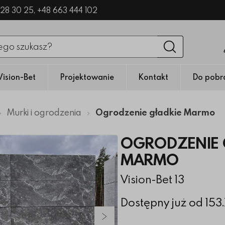
328 30 25,
+48 663 444 102
nięciu przycisku fraza zostanie wyszukana
Wyszukaj
Vision-Bet
Projektowanie
Kontakt
Do pobr
Murki i ogrodzenia
Ogrodzenie gładkie Marmo
OGRODZENIE 
MARMO
Vision-Bet 13
Dostępny już od 153
Następny slajd