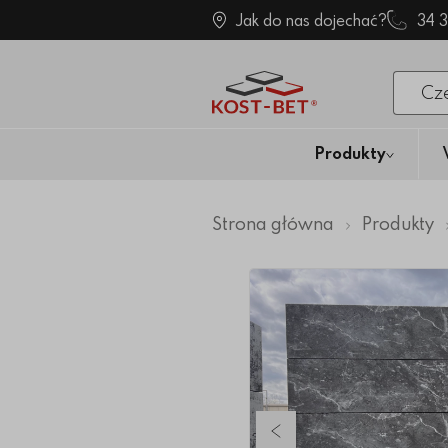
Jak do nas dojechać?
34 
Po klik
Produkty
Strona główna
Produkty
Poprzedni slajd