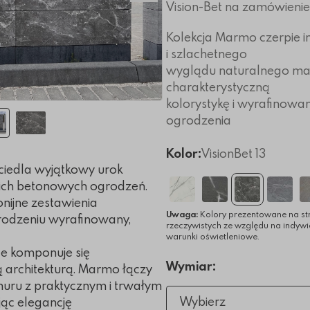
Vision-Bet na zamówienie
Kolekcja Marmo czerpie in
i szlachetnego
wyglądu naturalnego ma
charakterystyczną
kolorystykę i wyrafinowan
ogrodzenia
Kolor:
VisionBet 13
iedla wyjątkowy urok
ich betonowych ogrodzeń.
onijne zestawienia
Uwaga:
Kolory prezentowane na st
rodzeniu wyrafinowany,
rzeczywistych ze względu na indyw
warunki oświetleniowe.
le komponuje się
Wymiar:
 architekturą. Marmo łączy
uru z praktycznym i trwałym
Wybierz
ąc elegancję