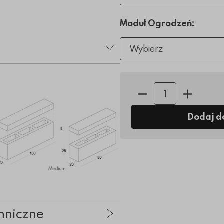
Moduł Ogrodzeń:
Wybierz
Ilość sztuk:
Dodaj d
hniczne