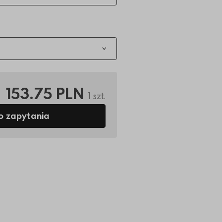
153.75 PLN
1 szt.
o zapytania