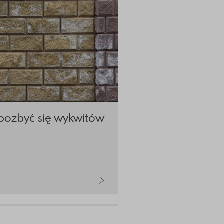
pozbyć się wykwitów
Nowoczesne proj
kostki brukowej