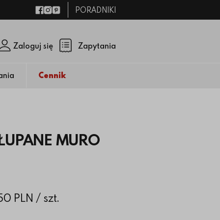
PORADNIKI
Facebook
Instagram
Pinterest
Zaloguj się
Zapytania
Zamknij p
(pusty)
ania
Cennik
ŁUPANE MURO
.50 PLN
/ szt.