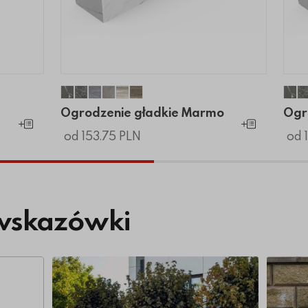
ng
 Long
ie Long
Ogrodzenie gładkie Marmo
Ogrodzenie gładkie Marmo
Ogrodzenie gładkie Marmo
Ogrodzenie gładkie Marmo
Ogrodzenie gładkie Marmo
Ogrodzenie gładkie Marmo
Og
Ogrodzenie gładkie Marmo
Ogr
Dodaj do koszyka
Dodaj do koszyk
od 153.75 PLN
od 
wskazówki
Więcej o Systemy ogrodzeniowe – co jest trw
Więcej 