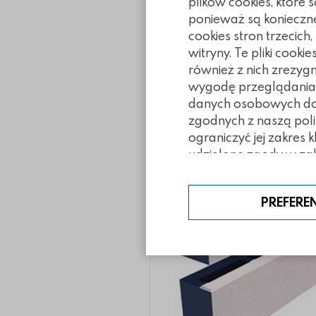
plików cookies, które
ponieważ są konieczn
cookies stron trzecich
witryny. Te pliki coo
również z nich zrezyg
wygodę przeglądania. 
Inne z tej ka
danych osobowych doty
zgodnych z naszą poli
ograniczyć jej zakres 
udzielone zgody w zak
PREFERE