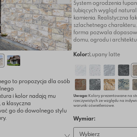
Następny slajd
System ogrodzenia łupan
lubiących wygląd natura
kamienia. Realistyczna fa
szlachetnego charakteru,
forma pozwala dopasowa
domu, ogrodu i architektu
Kolor:
Łupany latte
ego to propozycja dla osób
alnego
ktura i kolor nadają mu
Uwaga:
Kolory prezentowane na st
rzeczywistych ze względu na indyw
 a klasyczna
warunki oświetleniowe.
ać go do dowolnego stylu
ry.
Wymiar:
Wybierz