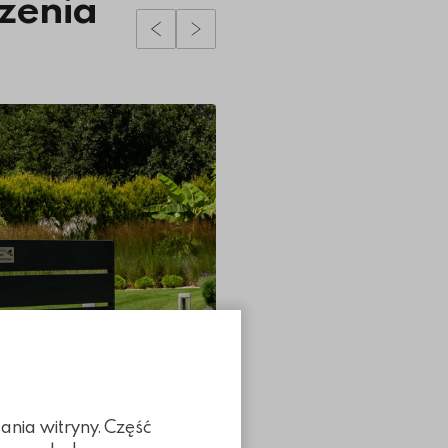
zenia
Poprzedni slidy
Następny slidy
ania witryny. Część