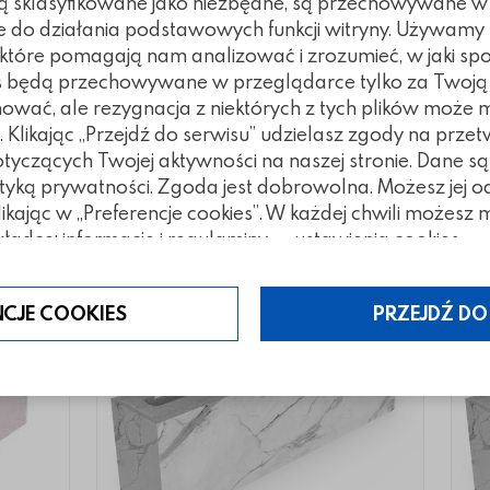
 są sklasyfikowane jako niezbędne, są przechowywane w
e do działania podstawowych funkcji witryny. Używamy
, które pomagają nam analizować i zrozumieć, w jaki spo
kies będą przechowywane w przeglądarce tylko za Twoj
nować, ale rezygnacja z niektórych z tych plików może
Klikając „Przejdź do serwisu” udzielasz zgody na prze
tegorii
czących Twojej aktywności na naszej stronie. Dane są
tyką prywatności. Zgoda jest dobrowolna. Możesz jej 
klikając w „Preferencje cookies”. W każdej chwili możes
ładce: informacje i regulaminy — ustawienia cookies.
NCJE COOKIES
PRZEJDŹ DO