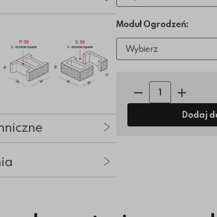
Moduł Ogrodzeń:
Wybierz
Ilość sztuk:
Dodaj d
hniczne
nia