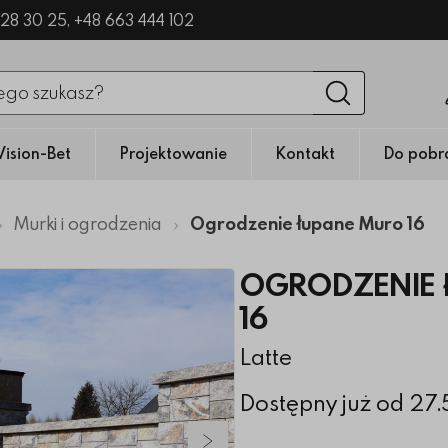
328 30 25,
+48 663 444 102
nięciu przycisku fraza zostanie wyszukana
Wyszukaj
Vision-Bet
Projektowanie
Kontakt
Do pobr
Murki i ogrodzenia
Ogrodzenie łupane Muro 16
OGRODZENIE 
16
Latte
Dostępny już od 27