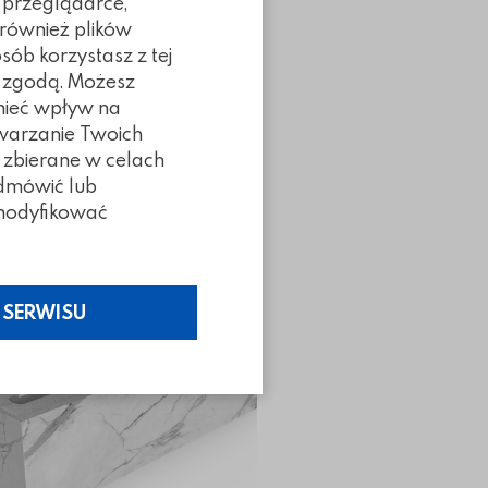
 przeglądarce,
 również plików
sób korzystasz z tej
ą zgodą. Możesz
 mieć wpływ na
twarzanie Twoich
 zbierane w celach
Poprzedni slidy
Następny slidy
odmówić lub
z modyfikować
NOWOŚĆ
 SERWISU