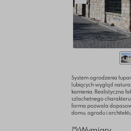
Poprzedni slajd
System ogrodzenia łupan
lubiących wygląd natur
kamienia. Realistyczna fa
szlachetnego charakteru,
forma pozwala dopasow
domu, ogrodu i architektu
Wymiary