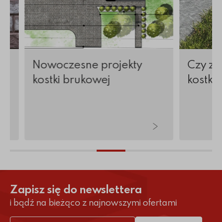
w
Nowoczesne projekty
Czy zi
kostki brukowej
kostkę
Zapisz się do newslettera
i bądź na bieżąco z najnowszymi ofertami