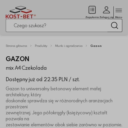
Zamk
(pusty)
Zapytania
Zaloguj się
Menu
Po kliknięciu przycisku fraza zostanie wyszukana
Wysz
Strona główna
Produkty
Murki i ogrodzenia
Gazon
GAZON
mix A4 Czekolada
Dostępny już od 22.35 PLN
/ szt.
Gazon to uniwersalny betonowy element małej
architektury, który
doskonale sprawdza się w różnorodnych aranżacjach
przestrzeni
zewnętrznej. Jego półokrągły (księżycowy) kształt
pozwala na
zestawianie elementów obok siebie zarówno w poziomie,