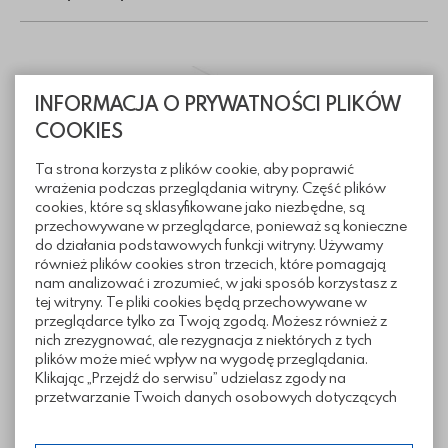
INFORMACJA O PRYWATNOŚCI PLIKÓW
COOKIES
Ta strona korzysta z plików cookie, aby poprawić
wrażenia podczas przeglądania witryny. Część plików
cookies, które są sklasyfikowane jako niezbędne, są
przechowywane w przeglądarce, ponieważ są konieczne
do działania podstawowych funkcji witryny. Używamy
również plików cookies stron trzecich, które pomagają
nam analizować i zrozumieć, w jaki sposób korzystasz z
tej witryny. Te pliki cookies będą przechowywane w
przeglądarce tylko za Twoją zgodą. Możesz również z
nich zrezygnować, ale rezygnacja z niektórych z tych
Informacje techniczne
plików może mieć wpływ na wygodę przeglądania.
Klikając „Przejdź do serwisu” udzielasz zgody na
przetwarzanie Twoich danych osobowych dotyczących
Twojej aktywności na naszej stronie. Dane są zbierane w
Pliki do pobrania
celach zgodnych z naszą polityką prywatności. Zgoda jest