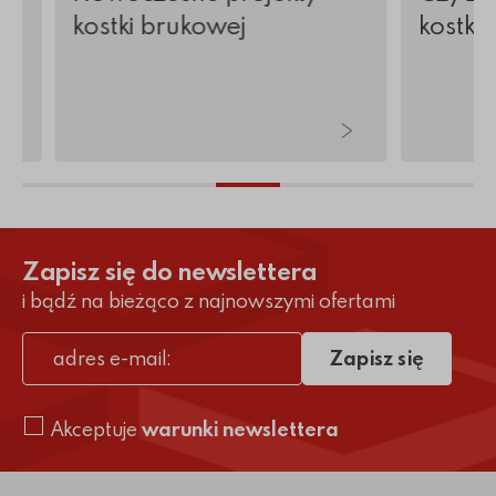
kostki brukowej
kostkę
Zapisz się do newslettera
i bądź na bieżąco z najnowszymi ofertami
Zapisz się
adres e-mail
Akceptuje
warunki newslettera