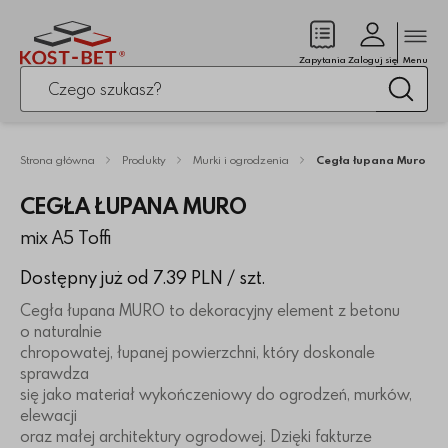
Zamk
(pusty)
Zapytania
Zaloguj się
Menu
Po kliknięciu przycisku fraza zostanie wyszukana
Wysz
Strona główna
Produkty
Murki i ogrodzenia
Cegła łupana Muro
CEGŁA ŁUPANA MURO
mix A5 Toffi
Dostępny już od 7.39 PLN
/ szt.
Cegła łupana MURO to dekoracyjny element z betonu
o naturalnie
chropowatej, łupanej powierzchni, który doskonale
sprawdza
się jako materiał wykończeniowy do ogrodzeń, murków,
elewacji
oraz małej architektury ogrodowej. Dzięki fakturze