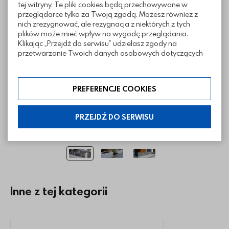
tej witryny. Te pliki cookies będą przechowywane w
Realizacje z wykorzystaniem cegły
przeglądarce tylko za Twoją zgodą. Możesz również z
łupanej Muro
nich zrezygnować, ale rezygnacja z niektórych z tych
plików może mieć wpływ na wygodę przeglądania.
Klikając „Przejdź do serwisu” udzielasz zgody na
przetwarzanie Twoich danych osobowych dotyczących
Twojej aktywności na naszej stronie. Dane są zbierane w
celach zgodnych z naszą polityką prywatności. Zgoda jest
dobrowolna. Możesz jej odmówić lub ograniczyć jej
PREFERENCJE COOKIES
zakres klikając w „Preferencje cookies”. W każdej chwili
możesz modyfikować udzielone zgody w zakładce:
informacje i regulaminy — ustawienia cookies.
PRZEJDŹ DO SERWISU
Inne z tej kategorii