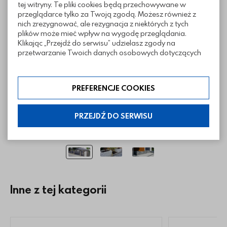
tej witryny. Te pliki cookies będą przechowywane w
Realizacje z wykorzystaniem cegły
przeglądarce tylko za Twoją zgodą. Możesz również z
łupanej Muro
nich zrezygnować, ale rezygnacja z niektórych z tych
plików może mieć wpływ na wygodę przeglądania.
Klikając „Przejdź do serwisu” udzielasz zgody na
przetwarzanie Twoich danych osobowych dotyczących
Twojej aktywności na naszej stronie. Dane są zbierane w
celach zgodnych z naszą polityką prywatności. Zgoda jest
dobrowolna. Możesz jej odmówić lub ograniczyć jej
PREFERENCJE COOKIES
zakres klikając w „Preferencje cookies”. W każdej chwili
możesz modyfikować udzielone zgody w zakładce:
informacje i regulaminy — ustawienia cookies.
PRZEJDŹ DO SERWISU
Inne z tej kategorii