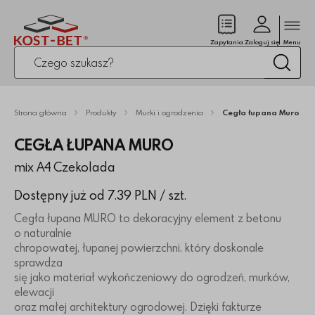
Zamk
(pusty)
Zapytania
Zaloguj się
Menu
Po kliknięciu przycisku fraza zostanie wyszukana
Wysz
Strona główna
Produkty
Murki i ogrodzenia
Cegła łupana Muro
CEGŁA ŁUPANA MURO
mix A4 Czekolada
Dostępny już od 7.39 PLN
/ szt.
Cegła łupana MURO to dekoracyjny element z betonu
o naturalnie
chropowatej, łupanej powierzchni, który doskonale
sprawdza
się jako materiał wykończeniowy do ogrodzeń, murków,
elewacji
oraz małej architektury ogrodowej. Dzięki fakturze