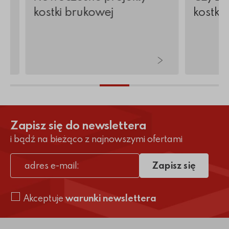
kostki brukowej
kostkę
Zapisz się do newslettera
i bądź na bieżąco z najnowszymi ofertami
Zapisz się
adres e-mail
Akceptuje
warunki newslettera