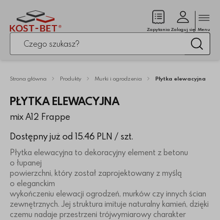
Zamk
(pusty)
Zapytania
Zaloguj się
Menu
Po kliknięciu przycisku fraza zostanie wyszukana
Wysz
Strona główna
Produkty
Murki i ogrodzenia
Płytka elewacyjna
PŁYTKA ELEWACYJNA
mix A12 Frappe
Dostępny już od 15.46 PLN
/ szt.
Płytka elewacyjna to dekoracyjny element z betonu
o łupanej
powierzchni, który został zaprojektowany z myślą
o eleganckim
wykończeniu elewacji ogrodzeń, murków czy innych ścian
zewnętrznych. Jej struktura imituje naturalny kamień, dzięki
czemu nadaje przestrzeni trójwymiarowy charakter