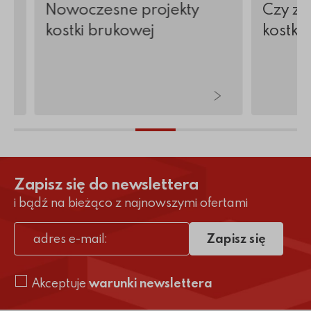
w
Nowoczesne projekty
Czy zi
kostki brukowej
kostkę
Zapisz się do newslettera
i bądź na bieżąco z najnowszymi ofertami
Zapisz się
adres e-mail
Akceptuje
warunki newslettera