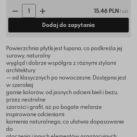
Ilość sztuk:
15.46 PLN
1 szt.
Dodaj do zapytania
Powierzchnia płytki jest łupana, co podkreśla jej
surowy, naturalny
wygląd i dobrze współgra z różnymi stylami
architektury
— od klasycznych po nowoczesne. Dostępna jest
w szerokiej
gamie kolorów, od jasnych odcieni bieli i beżu,
przez neutralne
szarości i grafit, aż po bogate melanże
inspirowane odcieniami
kamienia naturalnego, co ułatwia dopasowanie
do
otoczenia i innych elementów aranżacyjnych.