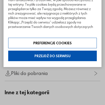
tej witryny. Te pliki cookies będą przechowywane w
przeglądarce tylko za Twoją zgodą. Możesz również z
nich zrezygnować, ale rezygnacja z niektórych z tych
plików może mieć wpływ na wygodę przeglądania.
Klikając „Przejdź do serwisu” udzielasz zgody na
przetwarzanie Twoich danych osobowych dotyczących
Twojej aktywności na naszej stronie. Dane są zbierane w
celach zgodnych z naszą polityką prywatności. Zgoda jest
dobrowolna. Możesz jej odmówić lub ograniczyć jej
PREFERENCJE COOKIES
zakres klikając w „Preferencje cookies”. W każdej chwili
możesz modyfikować udzielone zgody w zakładce:
informacje i regulaminy — ustawienia cookies.
Informacje techniczne
PRZEJDŹ DO SERWISU
Pliki do pobrania
Inne z tej kategorii