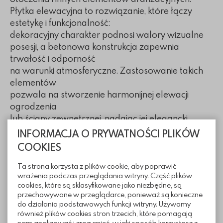
Płytka elewacyjna to rozwiązanie, które łączy
estetykę i funkcjonalność:
dekoracyjny charakter podnosi walory wizualne
posesji, a betonowa konstrukcja zapewnia
trwałość i odporność
na warunki atmosferyczne. Zastosowanie takich
elementów
pozwala na stworzenie harmonijnej elewacji
ogrodzenia
lub ściany zewnętrznej, nadając jej elegancki
i trwały wygląd.
INFORMACJA O PRYWATNOŚCI PLIKÓW
Dane techniczne i szczegóły wymiarowe znajdują
COOKIES
się w tabeli
poniżej
Ta strona korzysta z plików cookie, aby poprawić
wrażenia podczas przeglądania witryny. Część plików
cookies, które są sklasyfikowane jako niezbędne, są
Wymiary
przechowywane w przeglądarce, ponieważ są konieczne
do działania podstawowych funkcji witryny. Używamy
również plików cookies stron trzecich, które pomagają
nam analizować i zrozumieć, w jaki sposób korzystasz z