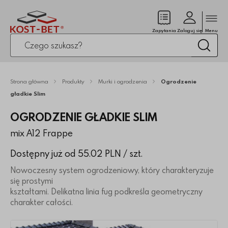
Zamk
(pusty)
Zapytania
Zaloguj się
Menu
Po kliknięciu przycisku fraza zostanie wyszukana
Wysz
Strona główna
Produkty
Murki i ogrodzenia
Ogrodzenie
gładkie Slim
OGRODZENIE GŁADKIE SLIM
mix A12 Frappe
Dostępny już od 55.02 PLN
/ szt.
Nowoczesny system ogrodzeniowy, który charakteryzuje
się prostymi
kształtami. Delikatna linia fug podkreśla geometryczny
charakter całości.