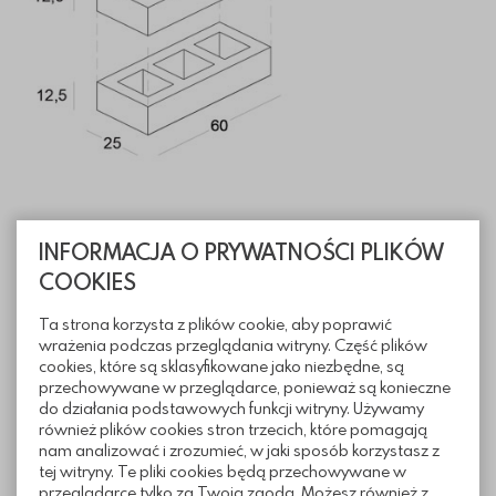
INFORMACJA O PRYWATNOŚCI PLIKÓW
Informacje techniczne
COOKIES
Ta strona korzysta z plików cookie, aby poprawić
Pliki do pobrania
wrażenia podczas przeglądania witryny. Część plików
cookies, które są sklasyfikowane jako niezbędne, są
przechowywane w przeglądarce, ponieważ są konieczne
do działania podstawowych funkcji witryny. Używamy
również plików cookies stron trzecich, które pomagają
Realizacje z wykorzystaniem
nam analizować i zrozumieć, w jaki sposób korzystasz z
ogrodzenia gładkiego Slim
tej witryny. Te pliki cookies będą przechowywane w
przeglądarce tylko za Twoją zgodą. Możesz również z