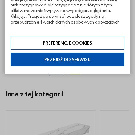
nich zrezygnować, ale rezygnacja z niektórych z tych
plików może mieć wpływ na wygodę przeglądania.
Klikając „Przejdź do serwisu” udzielasz zgody na
przetwarzanie Twoich danych osobowych dotyczących
Twojej aktywności na naszej stronie. Dane są zbierane w
celach zgodnych z naszą polityką prywatności. Zgoda jest
dobrowolna. Możesz jej odmówić lub ograniczyć jej
PREFERENCJE COOKIES
zakres klikając w „Preferencje cookies”. W każdej chwili
możesz modyfikować udzielone zgody w zakładce:
informacje i regulaminy — ustawienia cookies.
PRZEJDŹ DO SERWISU
Inne z tej kategorii