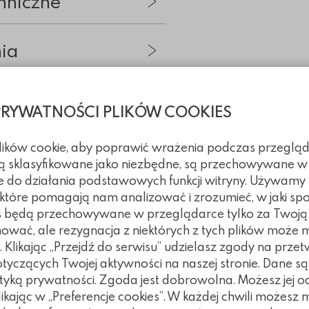
hniczne
nia
tegorii
PRYWATNOŚCI PLIKÓW COOKIES
plików cookie, aby poprawić wrażenia podczas przegląd
 są sklasyfikowane jako niezbędne, są przechowywane w
e do działania podstawowych funkcji witryny. Używamy
, które pomagają nam analizować i zrozumieć, w jaki spo
kies będą przechowywane w przeglądarce tylko za Twoj
nować, ale rezygnacja z niektórych z tych plików może
Klikając „Przejdź do serwisu” udzielasz zgody na prze
czących Twojej aktywności na naszej stronie. Dane są
tyką prywatności. Zgoda jest dobrowolna. Możesz jej 
klikając w „Preferencje cookies”. W każdej chwili możes