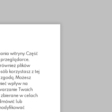
Poprzedni slidy
Następny slidy
ania witryny. Część
 przeglądarce,
 również plików
sób korzystasz z tej
ą zgodą. Możesz
 mieć wpływ na
twarzanie Twoich
 zbierane w celach
odmówić lub
z modyfikować