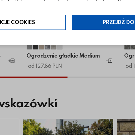
ładce: informacje i regulaminy — ustawienia cookies.
NCJE COOKIES
PRZEJDŹ DO
mo
armo
e Marmo
kie Marmo
adkie Marmo
Ogrodzenie gładkie Medium
Ogrodzenie gładkie Medium
Ogrodzenie gładkie Medium
Ogrodzenie gładkie Medium
Ogrodzenie gładkie Medium
Ogrodzenie gładkie Medium
Og
o
Ogrodzenie gładkie Medium
Ogr
Dodaj do koszyka
Dodaj do koszyk
od 127.86 PLN
od 
wskazówki
Więcej o Systemy ogrodzeniowe – co jest trw
Więcej 