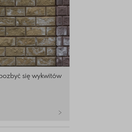
pozbyć się wykwitów
Nowoczesne proj
kostki brukowej