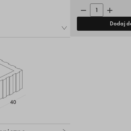
Ilość sztuk:
Dodaj d