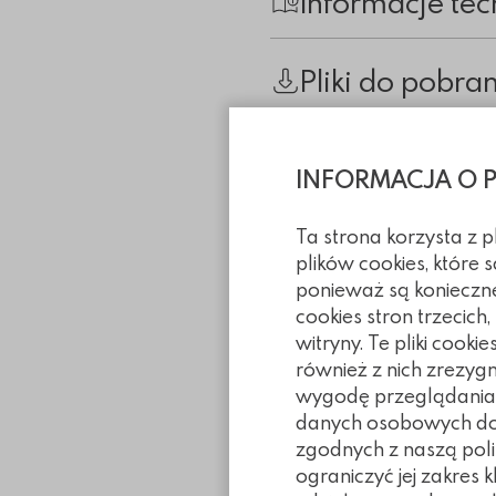
Informacje tec
Pliki do pobra
Inne z tej ka
INFORMACJA O 
Ta strona korzysta z 
plików cookies, które
ponieważ są konieczn
cookies stron trzecich
witryny. Te pliki coo
również z nich zrezyg
wygodę przeglądania. 
danych osobowych doty
zgodnych z naszą poli
ograniczyć jej zakres 