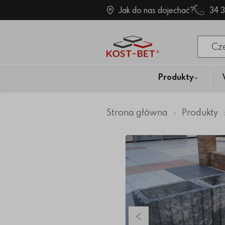
Jak do nas dojechać?
34 
Po klik
Produkty
Strona główna
Produkty
Poprzedni slajd