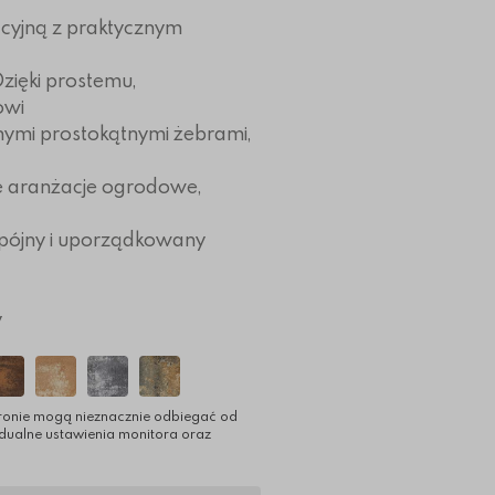
acyjną z praktycznym
Dzięki prostemu,
owi
ymi prostokątnymi żebrami,
e aranżacje ogrodowe,
spójny i uporządkowany
y
ronie mogą nieznacznie odbiegać od
idualne ustawienia monitora oraz