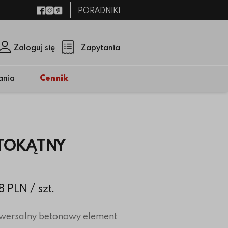
PORADNIKI
Facebook
Instagram
Pinterest
Zaloguj się
Zapytania
Zamknij p
(pusty)
ania
Cennik
TOKĄTNY
88 PLN
/ szt.
iwersalny betonowy element