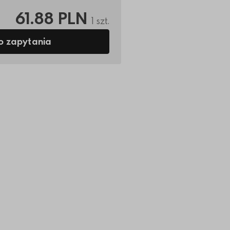
61.88 PLN
1 szt.
o zapytania