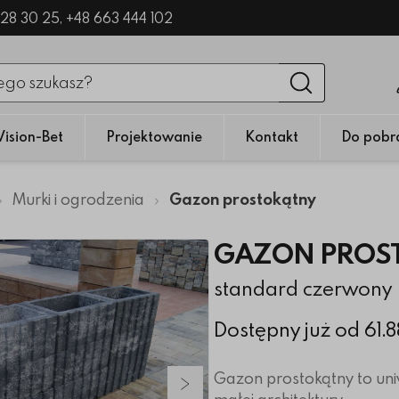
328 30 25,
+48 663 444 102
nięciu przycisku fraza zostanie wyszukana
Wyszukaj
Vision-Bet
Projektowanie
Kontakt
Do pobr
Murki i ogrodzenia
Gazon prostokątny
GAZON PROS
standard czerwony
Dostępny już od 61.
Gazon prostokątny to un
Następny slajd