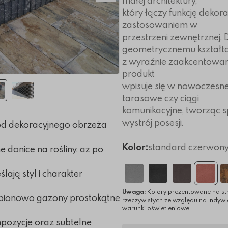
małej architektury,
który łączy funkcję dekor
zastosowaniem w
przestrzeni zewnętrznej. 
geometrycznemu kształt
z wyraźnie zaakcentowan
produkt
wpisuje się w nowoczesn
tarasowe czy ciągi
komunikacyjne, tworząc 
wystrój posesji.
 od dekoracyjnego obrzeża
Kolor:
standard czerwon
 donice na rośliny, aż po
ślają styl i charakter
Uwaga:
Kolory prezentowane na st
 pionowo gazony prostokątne
rzeczywistych ze względu na indyw
warunki oświetleniowe.
mpozycje oraz subtelne