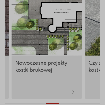
w
Nowoczesne projekty
Czy zi
kostki brukowej
kostkę