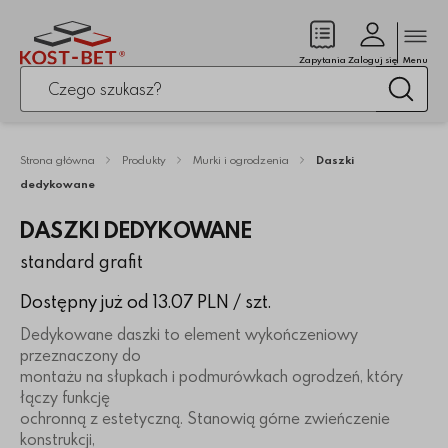
Zamk
(pusty)
Zapytania
Zaloguj się
Menu
Po kliknięciu przycisku fraza zostanie wyszukana
Wysz
Strona główna
Produkty
Murki i ogrodzenia
Daszki
dedykowane
DASZKI DEDYKOWANE
standard grafit
Dostępny już od 13.07 PLN
/ szt.
Dedykowane daszki to element wykończeniowy
przeznaczony do
montażu na słupkach i podmurówkach ogrodzeń, który
łączy funkcję
ochronną z estetyczną. Stanowią górne zwieńczenie
konstrukcji,