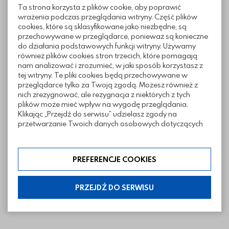
Ta strona korzysta z plików cookie, aby poprawić
w nowoczesnych, jak i
wrażenia podczas przeglądania witryny. Część plików
bardziej klasycznych realizacjach, stanowiąc
cookies, które są sklasyfikowane jako niezbędne, są
uniwersalne, dopasowane
przechowywane w przeglądarce, ponieważ są konieczne
uzupełnienie modułów betonowych
do działania podstawowych funkcji witryny. Używamy
również plików cookies stron trzecich, które pomagają
nam analizować i zrozumieć, w jaki sposób korzystasz z
Wymiary
tej witryny. Te pliki cookies będą przechowywane w
przeglądarce tylko za Twoją zgodą. Możesz również z
nich zrezygnować, ale rezygnacja z niektórych z tych
plików może mieć wpływ na wygodę przeglądania.
Klikając „Przejdź do serwisu” udzielasz zgody na
przetwarzanie Twoich danych osobowych dotyczących
Twojej aktywności na naszej stronie. Dane są zbierane w
celach zgodnych z naszą polityką prywatności. Zgoda jest
dobrowolna. Możesz jej odmówić lub ograniczyć jej
PREFERENCJE COOKIES
zakres klikając w „Preferencje cookies”. W każdej chwili
możesz modyfikować udzielone zgody w zakładce:
informacje i regulaminy — ustawienia cookies.
PRZEJDŹ DO SERWISU