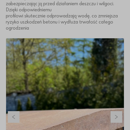
zabezpieczając ją przed działaniem deszczu i wilgoci.
Dzięki odpowiedniemu
profilowi skutecznie odprowadzają wodę, co zmniejsza
ryzyko uszkodzeń betonu i wydłuża trwałość całego
ogrodzenia
Poprzedni slajd
Nastę