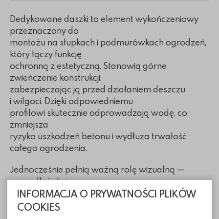
Dedykowane daszki to element wykończeniowy
przeznaczony do
montażu na słupkach i podmurówkach ogrodzeń,
który łączy funkcję
ochronną z estetyczną. Stanowią górne
zwieńczenie konstrukcji,
zabezpieczając ją przed działaniem deszczu
i wilgoci. Dzięki odpowiedniemu
profilowi skutecznie odprowadzają wodę, co
zmniejsza
ryzyko uszkodzeń betonu i wydłuża trwałość
całego ogrodzenia.
Jednocześnie pełnią ważną rolę wizualną —
porządkują linię
INFORMACJA O PRYWATNOŚCI PLIKÓW
ogrodzenia, nadają mu elegancki, kompletny
charakter i podkreślają
COOKIES
proporcje systemu. Sprawdzają się zarówno