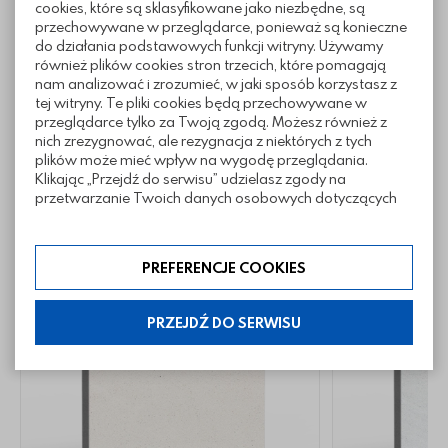
cookies, które są sklasyfikowane jako niezbędne, są
przechowywane w przeglądarce, ponieważ są konieczne
Pliki do pobrania
do działania podstawowych funkcji witryny. Używamy
również plików cookies stron trzecich, które pomagają
nam analizować i zrozumieć, w jaki sposób korzystasz z
tej witryny. Te pliki cookies będą przechowywane w
Inne z tej kategorii
przeglądarce tylko za Twoją zgodą. Możesz również z
nich zrezygnować, ale rezygnacja z niektórych z tych
plików może mieć wpływ na wygodę przeglądania.
Klikając „Przejdź do serwisu” udzielasz zgody na
przetwarzanie Twoich danych osobowych dotyczących
Twojej aktywności na naszej stronie. Dane są zbierane w
celach zgodnych z naszą polityką prywatności. Zgoda jest
dobrowolna. Możesz jej odmówić lub ograniczyć jej
PREFERENCJE COOKIES
zakres klikając w „Preferencje cookies”. W każdej chwili
możesz modyfikować udzielone zgody w zakładce:
informacje i regulaminy — ustawienia cookies.
PRZEJDŹ DO SERWISU