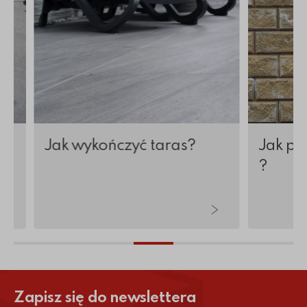
j
Jak wykończyć taras?
Jak po
?
Zapisz się do newslettera