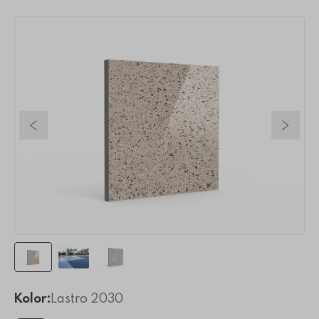
Poprzedni slajd
Nastę
Kolor:
Lastro 2030