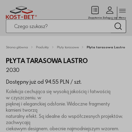
Zamk
(pusty)
Zapytania
Zaloguj się
Menu
Po kliknięciu przycisku fraza zostanie wyszukana
Wysz
Strona główna
Produkty
Płyty tarasowe
Płyta tarasowa Lastro
PŁYTA TARASOWA LASTRO
2030
Dostępny już od 94.55 PLN
/ szt.
Kolekcja cechująca się wysoką jakością i łatwością
w czyszczeniu, w
pięknej i eleganckiej odsłonie. Widoczne fragmenty
kamieni tworzą
naturalny efekt. Są idealne do współczesnych projektów,
zachwycają
ciekawym designem, obecnie najmodniejszym wzorem.