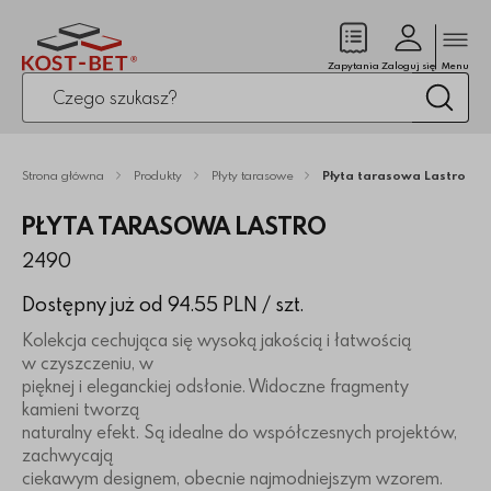
Zamk
(pusty)
Zapytania
Zaloguj się
Menu
Po kliknięciu przycisku fraza zostanie wyszukana
Wysz
Strona główna
Produkty
Płyty tarasowe
Płyta tarasowa Lastro
PŁYTA TARASOWA LASTRO
2490
Dostępny już od 94.55 PLN
/ szt.
Kolekcja cechująca się wysoką jakością i łatwością
w czyszczeniu, w
pięknej i eleganckiej odsłonie. Widoczne fragmenty
kamieni tworzą
naturalny efekt. Są idealne do współczesnych projektów,
zachwycają
ciekawym designem, obecnie najmodniejszym wzorem.