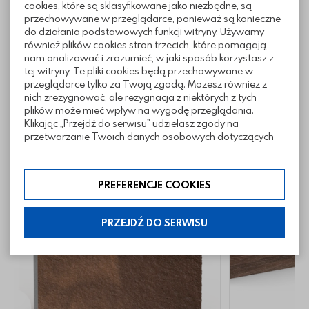
cookies, które są sklasyfikowane jako niezbędne, są
przechowywane w przeglądarce, ponieważ są konieczne
Pliki do pobrania
do działania podstawowych funkcji witryny. Używamy
również plików cookies stron trzecich, które pomagają
nam analizować i zrozumieć, w jaki sposób korzystasz z
tej witryny. Te pliki cookies będą przechowywane w
Inne z tej kategorii
przeglądarce tylko za Twoją zgodą. Możesz również z
nich zrezygnować, ale rezygnacja z niektórych z tych
plików może mieć wpływ na wygodę przeglądania.
Klikając „Przejdź do serwisu” udzielasz zgody na
przetwarzanie Twoich danych osobowych dotyczących
Twojej aktywności na naszej stronie. Dane są zbierane w
celach zgodnych z naszą polityką prywatności. Zgoda jest
dobrowolna. Możesz jej odmówić lub ograniczyć jej
PREFERENCJE COOKIES
zakres klikając w „Preferencje cookies”. W każdej chwili
możesz modyfikować udzielone zgody w zakładce:
informacje i regulaminy — ustawienia cookies.
PRZEJDŹ DO SERWISU