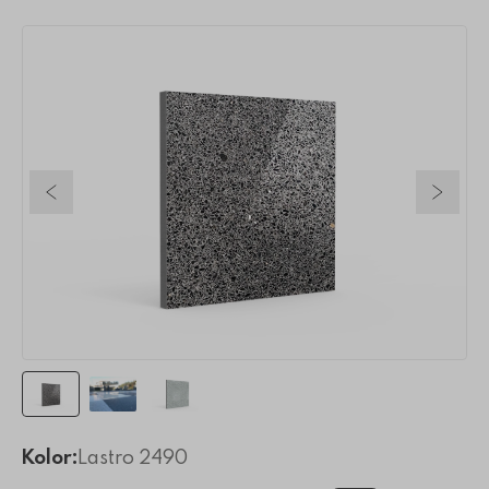
Poprzedni slajd
Nastę
Kolor:
Lastro 2490