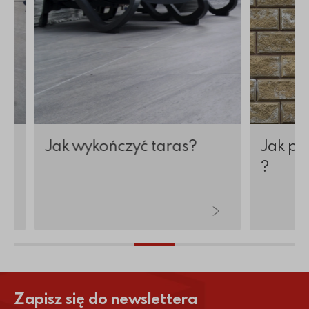
j
Jak wykończyć taras?
Jak po
?
Zapisz się do newslettera