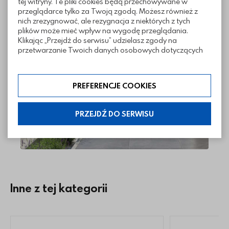
tej witryny. Te pliki cookies będą przechowywane w
przeglądarce tylko za Twoją zgodą. Możesz również z
nich zrezygnować, ale rezygnacja z niektórych z tych
plików może mieć wpływ na wygodę przeglądania.
Realizacje z wykorzystaniem płyt
Klikając „Przejdź do serwisu” udzielasz zgody na
tarasowych Marmo
przetwarzanie Twoich danych osobowych dotyczących
Twojej aktywności na naszej stronie. Dane są zbierane w
celach zgodnych z naszą polityką prywatności. Zgoda jest
dobrowolna. Możesz jej odmówić lub ograniczyć jej
PREFERENCJE COOKIES
zakres klikając w „Preferencje cookies”. W każdej chwili
możesz modyfikować udzielone zgody w zakładce:
informacje i regulaminy — ustawienia cookies.
PRZEJDŹ DO SERWISU
Inne z tej kategorii