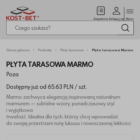
Zamk
(pusty)
Zapytania
Zaloguj się
Menu
Po kliknięciu przycisku fraza zostanie wyszukana
Wysz
Strona główna
Produkty
Płyty tarasowe
Płyta tarasowa Marmo
PŁYTA TARASOWA MARMO
Poza
Dostępny już od 65.63 PLN
/ szt.
Marmo zachwyca elegancją inspirowaną naturalnym
marmurem — subtelne wzory, ponadczasowy styl
i wyjątkowa
trwałość. Idealna dla tych, którzy chcą wprowadzić
do swojej przestrzeni nutę luksusu i nowoczesnej lekkości.